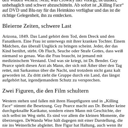
unbehaglich und schwer abzuschütteln. Ab sofort ist „Killing Face“
auf DVD und Blu-ray für das Heimkino verfügbar und das ist die
richtige Gelegenheit, ihn zu entdecken.
Bleierne Zeiten, schwere Last
Arizona, 1849. Das Land gehört dem Tod, dem Dreck und den
Fanatikern. Eine Frau ist unterwegs mit ihrer kranken Tochter. Einem
Mädchen, das überall Unglück zu bringen scheint. Jeder, der das
Kind berührt, stirbt. Ob Fluch, Seuche oder Strafe Gottes, dass weiß
niemand so genau. Was die Frau braucht, ist jemand mit
medizinischem Verstand. Und was sie kriegt, ist Dr. Bender. Guy
Pearce spielt diesen Arzt als Mann, der sich mit Äther über den Tag
rettet, mit Sarkasmus über die Nacht, und trotzdem nicht ganz kalt
geworden ist. Zu dritt zieht die Gruppe durch ein Land, das längst
aufgehört hat, irgendjemandem Schutz zu versprechen.
Zwei Figuren, die den Film schultern
Western stehen und fallen mit ihren Hauptfiguren und in „Killing
Face“ stimmt die Besetzung. Guy Pearce macht aus Dr. Bender keine
durchgeknallte Karikatur, sondern einen Mann mit Geschichte, der
sich selbst im Weg steht. Es sind vor allem die kleinen Momente, die
überzeugen. DeWanda Wise hält dagegen mit einer Darstellung, die
nie ins Weinerliche abgleitet. Ihre Figur hat Haltung, auch wenn ihr