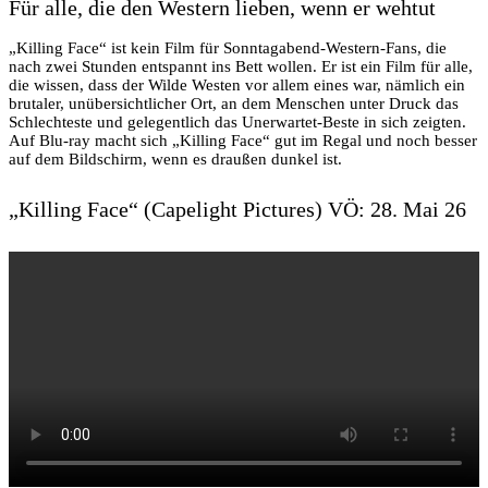
Für alle, die den Western lieben, wenn er wehtut
„Killing Face“ ist kein Film für Sonntagabend-Western-Fans, die
nach zwei Stunden entspannt ins Bett wollen. Er ist ein Film für alle,
die wissen, dass der Wilde Westen vor allem eines war, nämlich ein
brutaler, unübersichtlicher Ort, an dem Menschen unter Druck das
Schlechteste und gelegentlich das Unerwartet-Beste in sich zeigten.
Auf Blu-ray macht sich „Killing Face“ gut im Regal und noch besser
auf dem Bildschirm, wenn es draußen dunkel ist.
„Killing Face“ (Capelight Pictures) VÖ: 28. Mai 26