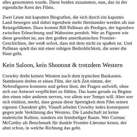
alles genommen wurde. Diese beiden zusammen, nun, das ist der
eigentliche Kern des Films.
Zwei Leute mit kaputten Biografien, die sich durch ein kaputtes
Land bewegen und dabei irgendwie mehr füreinander werden als nur
Reisegefährten. Dazu kommt Bill Pullman als Prediger, der irgendwo
zwischen Erleuchtung und Wahnsinn pendelt. Wer an Figuren wie
diese gewöhnt ist, aus den großen amerikanischen Frontier-
Geschichten, der weiß sofort, dass mit dem nicht zu spaßen ist. Und
Pullman spielt das mit einer ruhigen Bedrohlichkeit, die unter die
Haut geht.
Kein Saloon, kein Shootout & trotzdem Western
Crowley dreht keinen Western nach dem typischen Baukasten.
Stattdessen drehte er einen Film, der sich Zeit nimmt, der
Nebenfiguren kommen und gehen lässt, der Fragen aufwirft, ohne
sich zur Antwort verpflichtet zu fühlen. Das kann gerade zu Beginn
den einen oder anderen nerven, vor allem wer Tempo will. Aber wer
sich einlässt, merkt, dass genau diese Sperrigkeit dem Film seinen
eigenen Charakter gibt. Visuell arbeitet Crowley indes konsequent
gegen jede Verklärung des Westens. Die Landschaft ist keine
malerische Kulisse, sondern ein feindseliger Raum. Wer Cormac
McCarthy als Benchmark für dunkle Frontier-Literatur kennt, der
ahnt schon, in welche Richtung das geht.