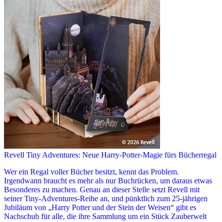
Revell Tiny Adventures: Neue Harry-Potter-Magie fürs Bücherregal
Wer ein Regal voller Bücher besitzt, kennt das Problem.
Irgendwann braucht es mehr als nur Buchrücken, um daraus etwas
Besonderes zu machen. Genau an dieser Stelle setzt Revell mit
seiner Tiny-Adventures-Reihe an, und pünktlich zum 25-jährigen
Jubiläum von „Harry Potter und der Stein der Weisen“ gibt es
Nachschub für alle, die ihre Sammlung um ein Stück Zauberwelt