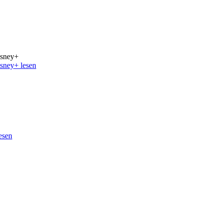
isney+
isney+ lesen
esen