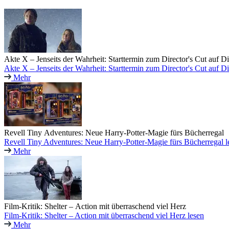
Akte X – Jenseits der Wahrheit: Starttermin zum Director's Cut auf D
Akte X – Jenseits der Wahrheit: Starttermin zum Director's Cut auf D
Mehr
Revell Tiny Adventures: Neue Harry-Potter-Magie fürs Bücherregal
Revell Tiny Adventures: Neue Harry-Potter-Magie fürs Bücherregal l
Mehr
Film-Kritik: Shelter – Action mit überraschend viel Herz
Film-Kritik: Shelter – Action mit überraschend viel Herz lesen
Mehr