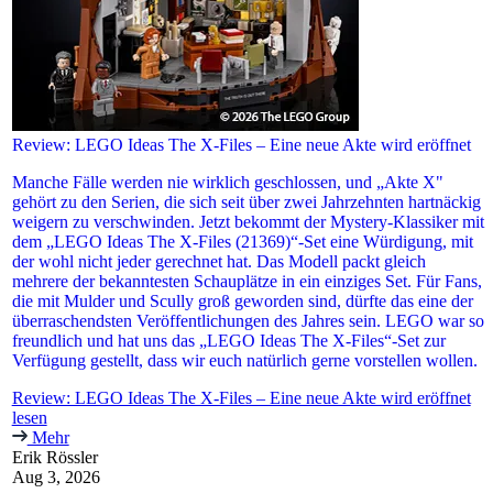
Review: LEGO Ideas The X-Files – Eine neue Akte wird eröffnet
Manche Fälle werden nie wirklich geschlossen, und „Akte X"
gehört zu den Serien, die sich seit über zwei Jahrzehnten hartnäckig
weigern zu verschwinden. Jetzt bekommt der Mystery-Klassiker mit
dem „LEGO Ideas The X-Files (21369)“-Set eine Würdigung, mit
der wohl nicht jeder gerechnet hat. Das Modell packt gleich
mehrere der bekanntesten Schauplätze in ein einziges Set. Für Fans,
die mit Mulder und Scully groß geworden sind, dürfte das eine der
überraschendsten Veröffentlichungen des Jahres sein. LEGO war so
freundlich und hat uns das „LEGO Ideas The X-Files“-Set zur
Verfügung gestellt, dass wir euch natürlich gerne vorstellen wollen.
Review: LEGO Ideas The X-Files – Eine neue Akte wird eröffnet
lesen
Mehr
Erik Rössler
Aug 3, 2026