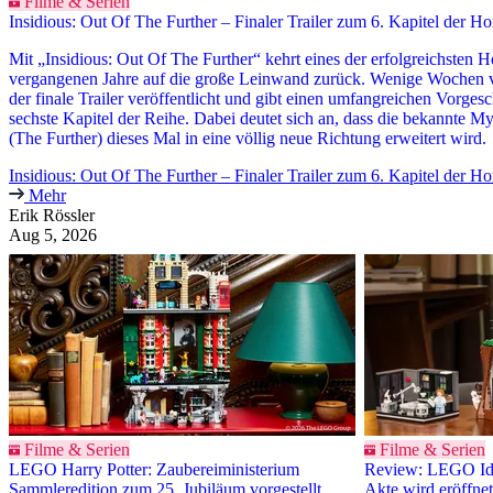
Filme & Serien
Insidious: Out Of The Further – Finaler Trailer zum 6. Kapitel der H
Mit „Insidious: Out Of The Further“ kehrt eines der erfolgreichsten H
vergangenen Jahre auf die große Leinwand zurück. Wenige Wochen 
der finale Trailer veröffentlicht und gibt einen umfangreichen Vorges
sechste Kapitel der Reihe. Dabei deutet sich an, dass die bekannte 
(The Further) dieses Mal in eine völlig neue Richtung erweitert wird.
Insidious: Out Of The Further – Finaler Trailer zum 6. Kapitel der Ho
Mehr
Erik Rössler
Aug 5, 2026
Filme & Serien
Filme & Serien
LEGO Harry Potter: Zaubereiministerium
Review: LEGO Ide
Sammleredition zum 25. Jubiläum vorgestellt
Akte wird eröffnet