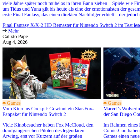
viele Jahre später noch mühelos in ihren Bann ziehen – Spiele wie Fi
um Tidus und Yuna gilt bis heute als eine der emotionalsten der gesa
erste Final Fantasy, das einen direkten Nachfolger erhielt – der jedoch 
Final Fantasy X/X-2 HD Remaster für Nintendo Switch 2 im Test les
Mehr
Calixto Pape
Aug 4, 2026
Games
Games
Vom Kino ins Cockpit: Gewinnt ein Star-Fox-
Marvel’s Wolverine
Fanpaket für Nintendo Switch 2
der San Diego C
Viele Kinobesucher haben Fox McCloud, den
Im Rahmen eines P
draufgängerischen Piloten des legendären
Comic-Con haben
Arwing, erst vor Kurzem auf der großen
Games einen neuen