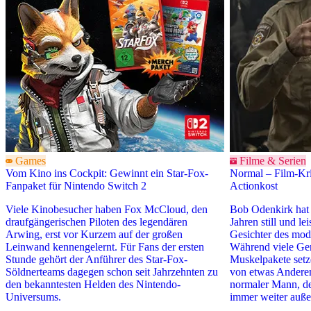
Games
Filme & Serien
Vom Kino ins Cockpit: Gewinnt ein Star-Fox-
Normal – Film-Kri
Fanpaket für Nintendo Switch 2
Actionkost
Viele Kinobesucher haben Fox McCloud, den
Bob Odenkirk hat 
draufgängerischen Piloten des legendären
Jahren still und le
Arwing, erst vor Kurzem auf der großen
Gesichter des mod
Leinwand kennengelernt. Für Fans der ersten
Während viele Gen
Stunde gehört der Anführer des Star-Fox-
Muskelpakete setz
Söldnerteams dagegen schon seit Jahrzehnten zu
von etwas Anderem
den bekanntesten Helden des Nintendo-
normaler Mann, der
Universums.
immer weiter außer