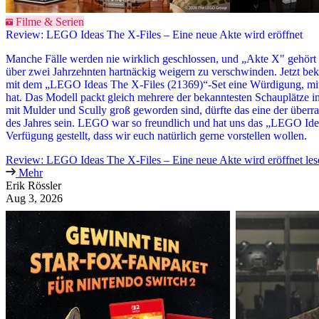
Filme & Serien
Review: LEGO Ideas The X-Files – Eine neue Akte wird eröffnet
Manche Fälle werden nie wirklich geschlossen, und „Akte X" gehört zu
über zwei Jahrzehnten hartnäckig weigern zu verschwinden. Jetzt be
mit dem „LEGO Ideas The X-Files (21369)“-Set eine Würdigung, mit 
hat. Das Modell packt gleich mehrere der bekanntesten Schauplätze in 
mit Mulder und Scully groß geworden sind, dürfte das eine der überr
des Jahres sein. LEGO war so freundlich und hat uns das „LEGO Ide
Verfügung gestellt, dass wir euch natürlich gerne vorstellen wollen.
Review: LEGO Ideas The X-Files – Eine neue Akte wird eröffnet les
Mehr
Erik Rössler
Aug 3, 2026