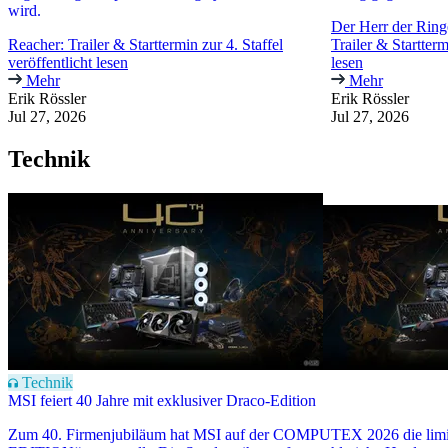
wird.
Der Herr der Ring
Reacher: Trailer & Starttermin zur 4. Staffel
Trailer & Startterm
veröffentlicht lesen
lesen
Mehr
Mehr
Erik Rössler
Erik Rössler
Jul 27, 2026
Jul 27, 2026
Technik
Technik
MSI feiert 40 Jahre mit exklusiver Draco-Edition
Zum 40. Firmenjubiläum hat MSI auf der COMPUTEX 2026 die li