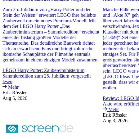
Zum 25. Jubiläum von „Harry Potter und der
Manche Fälle werd
Stein der Weisen“ erweitert LEGO ihre beliebte
und „Akte X" gehör
Zauberwelt um ein neues Premium-Modell. Mit
über zwei Jahrzeh
dem Set LEGO Harry Potter „Das
verschwinden. Jet
Zaubereiministerium – Sammleredition“ erscheint
Klassiker mit de
eines der bislang größten Modelle der
(21369)“-Set eine
Themenreihe. Das detailreiche Bauwerk richtet
jeder gerechnet ha
sich an erwachsene Fans und bringt zahlreiche
mehrere der bekan
ikonische Schauplätze der Filmreihe erstmals
einziges Set. Für 
gemeinsam in einem einzigen Modell zusammen.
groß geworden sind
überraschendsten 
LEGO Harry Potter: Zaubereiministerium
sein. LEGO war so
Sammleredition zum 25. Jubiläum vorgestellt
„LEGO Ideas The 
lesen
gestellt, dass wir 
Mehr
wollen.
Erik Rössler
Aug 5, 2026
Review: LEGO Ide
Akte wird eröffnet
Mehr
Erik Rössler
Aug 3, 2026