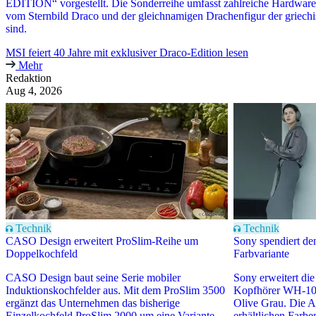
EDITION“ vorgestellt. Die Sonderreihe umfasst zahlreiche Hardwar
vom Sternbild Draco und der gleichnamigen Drachenfigur der griechi
sind.
MSI feiert 40 Jahre mit exklusiver Draco-Edition lesen
Mehr
Redaktion
Aug 4, 2026
Technik
Technik
CASO Design erweitert ProSlim-Reihe um
Sony spendiert 
Doppelkochfeld
Farbvariante
CASO Design baut seine Serie mobiler
Sony erweitert die
Induktionskochfelder aus. Mit dem ProSlim 3500
Kopfhörer WH-10
ergänzt das Unternehmen das bisherige
Olive Grau. Die Au
Einzelkochfeld ProSlim 2000 um eine Variante
erhältlichen Farb