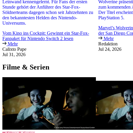
Leinwand kennengelernt. Für Fans der ersten
Wolverine präsenti
Stunde gehört der Anführer des Star-Fox-
zum kommenden Ac
Söldnerteams dagegen schon seit Jahrzehnten zu
Der Titel erschein
den bekanntesten Helden des Nintendo-
PlayStation 5.
Universums.
Marvel’s Wolverine
Vom Kino ins Cockpit: Gewinnt ein Star-Fox-
der San Diego Co
Fanpaket für Nintendo Switch 2 lesen
Mehr
Mehr
Redaktion
Calixto Pape
Jul 24, 2026
Jul 31, 2026
Filme & Serien