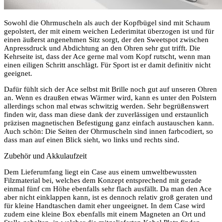
Sowohl die Ohrmuscheln als auch der Kopfbügel sind mit Schaum
gepolstert, der mit einem weichen Lederimitat überzogen ist und für
einen äußerst angenehmen Sitz sorgt, der den Sweetspot zwischen
Anpressdruck und Abdichtung an den Ohren sehr gut trifft. Die
Kehrseite ist, dass der Ace gerne mal vom Kopf rutscht, wenn man
einen eiligen Schritt anschlägt. Für Sport ist er damit definitiv nicht
geeignet.
Dafür fühlt sich der Ace selbst mit Brille noch gut auf unseren Ohren
an. Wenn es draußen etwas Wärmer wird, kann es unter den Polstern
allerdings schon mal etwas schwitzig werden. Sehr begrüßenswert
finden wir, dass man diese dank der zuverlässigen und erstaunlich
präzisen magnetischen Befestigung ganz einfach austauschen kann.
Auch schön: Die Seiten der Ohrmuscheln sind innen farbcodiert, so
dass man auf einen Blick sieht, wo links und rechts sind.
Zubehör und Akkulaufzeit
Dem Lieferumfang liegt ein Case aus einem umweltbewussten
Filzmaterial bei, welches dem Konzept entsprechend mit gerade
einmal fünf cm Höhe ebenfalls sehr flach ausfällt. Da man den Ace
aber nicht einklappen kann, ist es dennoch relativ groß geraten und
für kleine Handtaschen damit eher ungeeignet. In dem Case wird
zudem eine kleine Box ebenfalls mit einem Magneten an Ort und