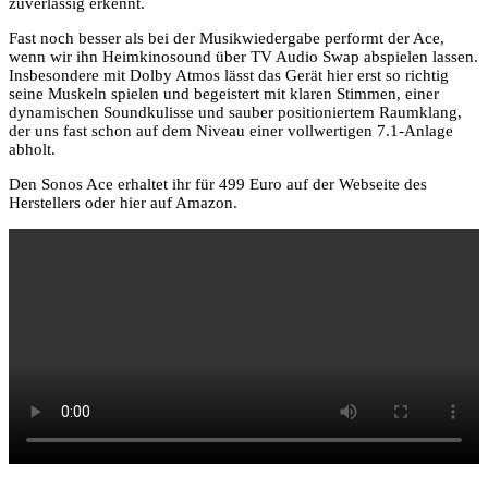
zuverlässig erkennt.
Fast noch besser als bei der Musikwiedergabe performt der Ace,
wenn wir ihn Heimkinosound über TV Audio Swap abspielen lassen.
Insbesondere mit Dolby Atmos lässt das Gerät hier erst so richtig
seine Muskeln spielen und begeistert mit klaren Stimmen, einer
dynamischen Soundkulisse und sauber positioniertem Raumklang,
der uns fast schon auf dem Niveau einer vollwertigen 7.1-Anlage
abholt.
Den Sonos Ace erhaltet ihr für 499 Euro auf der Webseite des
Herstellers oder hier auf Amazon.