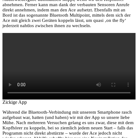
abnehmen. Ferner kann man dank der verbauten Sensoren Anrufe
direkt annehmen, indem man den Ace aufsetzt. Ebenfalls mit an
Bord ist das sogenannte Bluetooth Multipoint, mittels dem sich der
Ace mit gleich zwei Geräten koppeln lässt, um quasi ‚on the fly‘
jederzeit nahtlos zwischen ihnen zu wechseln.
Zickige App
Während die Bluetooth-Verbindung mit unserem Smartphone rasch
aufgebaut war, hatten (und haben) wir mit der App so unsere liebe
Mühe. Nach mehreren Versuchen gelang es uns zwar, diese mit dem
Kopfhörer zu koppeln, bei so ziemlich jedem neuen Start – falls das
Programm nicht direkt abstürzte – wurde der Ace jedoch nicht