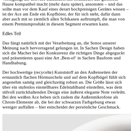
Hause kompatibel macht (mehr dazu später), ansonsten – und das
sollte man vor dem Kauf eines derart hochpreisigen Gerätes wissen –
ist der Ace am Ende ein Kopfhörer, der für sich steht, dafür dann
aber auch mit so ziemlich allen Schikanen auftrumpft, die man von
einem Premiumprodukt in diesem Segment erwarten kann.
Edles Teil
Das fängt natürlich mit der Verarbeitung an, die Sonos unserer
Meinung nach hervorragend gelungen ist. In Sachen Design haben
sich die Macher bei der Konkurrenz die richtigen Dinge abgeguckt
und präsentieren quasi eine Art ‚Best-of‘ in Sachen Bauform und
Handhabung.
Der hochwertige (recycelte) Kunststoff an den Außenseiten der
erstaunlich flachen Hörmuscheln und auf dem Kopfbügel fühlt sich
angenehm samtig und gleichzeitig robust an. Die Größe lässt sich
über ein stufenlos einstellbares Edelstahlband einstellen, was dem
stilvoll zurückhaltenden Design eine äußerst elegante Note verleiht.
Bei den weißen Ace heben sich zudem die Außenmikrofone als
Chrom-Elemente ab, die bei der schwarzen Farbgebung etwas
weniger auffallen – hier entscheidet der persönliche Geschmack.