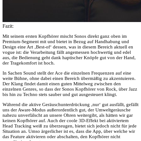
Fazit:
Mit seinem ersten Kopfhörer mischt Sonos direkt ganz oben im
Premium-Segment mit und bietet in Bezug auf Handhabung und
Design eine Art ‚Best-of‘ dessen, was in diesem Bereich aktuell en
vogue ist: die Verarbeitung fällt angemessen hochwertig und edel
aus, die Bedienung geht dank haptischer Knöpfe gut von der Hand,
der Tragekomfort ist hoch.
In Sachen Sound stellt der Ace die einzelnen Frequenzen auf eine
weite Bühne, ohne dabei einen Bereich übermäßig zu akzentuieren.
Der Klang findet damit einen guten Mittelweg zwischen den
einzelnen Genres, so dass der Sonos Kopfhörer von Rock, über Jazz
bis hin zu Techno stets sauber und gut ausgesteuert klingt.
Während die aktive Geräuschunterdrückung ‚nur‘ gut ausfällt, gefällt
uns der Aware-Modus außerordentlich gut, der Umweltgeräusche
nahezu unverfälscht an unsere Ohren weitergibt, als hätten wir gar
keinen Kopfhörer auf. Auch der coole 3D-Effekt bei aktiviertem
Head Tracking weiß zu überzeugen, bietet sich jedoch nicht für jede
Situation an. Umso ärgerlicher ist es, dass die App, über welche wir
das Feature aktivieren oder abschalten, den Kopfhörer nicht