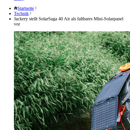
Startseite
Technik
Jackery stellt SolarSaga 40 Air als faltbares Mini-Solarpanel
vor