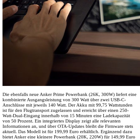
Die ebenfalls neue Anker Prime Powerbank (26K, 300W) liefert eine
kombinierte Ausgangsleistung von 300 Watt über zwei USB-C-
Anschlüsse mit jeweils 140 Watt. Der Akku mit 99,75 Wattstunden
ist für den Flugtransport zugelassen und erreicht über einen 250-
Watt-Dual-Eingang innerhalb von 15 Minuten eine Ladekapazität
von 50 Prozent. Ein integriertes Display zeigt alle relevanten
Informationen an, und über OTA-Updates bleibt die Firmware stets
aktuell. Das Modell ist für 199,99 Euro erhältlich. Ergänzend dazu
bietet Anker eine kleinere Powerbank (20K, 220W) für 149,99 Euro