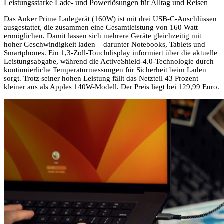
Leistungsstarke Lade- und Powerlösungen für Alltag und Reisen
Das Anker Prime Ladegerät (160W) ist mit drei USB-C-Anschlüssen
ausgestattet, die zusammen eine Gesamtleistung von 160 Watt
ermöglichen. Damit lassen sich mehrere Geräte gleichzeitig mit
hoher Geschwindigkeit laden – darunter Notebooks, Tablets und
Smartphones. Ein 1,3-Zoll-Touchdisplay informiert über die aktuelle
Leistungsabgabe, während die ActiveShield-4.0-Technologie durch
kontinuierliche Temperaturmessungen für Sicherheit beim Laden
sorgt. Trotz seiner hohen Leistung fällt das Netzteil 43 Prozent
kleiner aus als Apples 140W-Modell. Der Preis liegt bei 129,99 Euro.