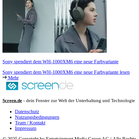
Sony spendiert dem WH-1000XM6 eine neue Farbvariante
Sony spendiert dem WH-1000XM6 eine neue Farbvariante lesen
Mehr
Screen.de
- dein Fenster zur Welt der Unterhaltung und Technologie
Datenschutz
Nutzungsbedingungen
Team / Kontakt
Impressum
© 2025 Copyright by Entertainment Media Group AG | Alle Rechte