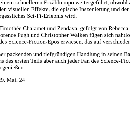
einem schnelleren Erzähltempo weitergeführt, obwohl 
den visuellen Effekte, die epische Inszenierung und d
rgessliches Sci-Fi-Erlebnis wird.
n Timothée Chalamet und Zendaya, gefolgt von Rebecca F
rence Pugh und Christopher Walken fügen sich nahtlos
endes Science-Fiction-Epos erwiesen, das auf verschied
iner packenden und tiefgründigen Handlung in seinen
 des ersten Teils aber auch jeder Fan des Science-Fict
u genießen.
29. Mai. 24