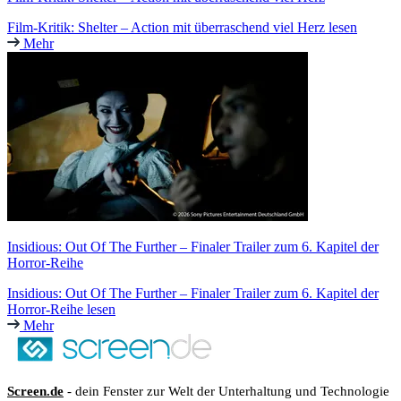
Film-Kritik: Shelter – Action mit überraschend viel Herz lesen
Mehr
Insidious: Out Of The Further – Finaler Trailer zum 6. Kapitel der
Horror-Reihe
Insidious: Out Of The Further – Finaler Trailer zum 6. Kapitel der
Horror-Reihe lesen
Mehr
Screen.de
- dein Fenster zur Welt der Unterhaltung und Technologie