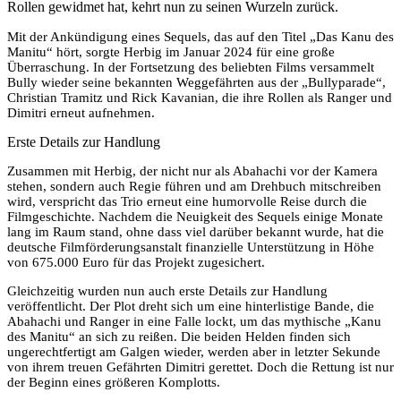
Rollen gewidmet hat, kehrt nun zu seinen Wurzeln zurück.
Mit der Ankündigung eines Sequels, das auf den Titel „Das Kanu des
Manitu“ hört, sorgte Herbig im Januar 2024 für eine große
Überraschung. In der Fortsetzung des beliebten Films versammelt
Bully wieder seine bekannten Weggefährten aus der „Bullyparade“,
Christian Tramitz und Rick Kavanian, die ihre Rollen als Ranger und
Dimitri erneut aufnehmen.
Erste Details zur Handlung
Zusammen mit Herbig, der nicht nur als Abahachi vor der Kamera
stehen, sondern auch Regie führen und am Drehbuch mitschreiben
wird, verspricht das Trio erneut eine humorvolle Reise durch die
Filmgeschichte. Nachdem die Neuigkeit des Sequels einige Monate
lang im Raum stand, ohne dass viel darüber bekannt wurde, hat die
deutsche Filmförderungsanstalt finanzielle Unterstützung in Höhe
von 675.000 Euro für das Projekt zugesichert.
Gleichzeitig wurden nun auch erste Details zur Handlung
veröffentlicht. Der Plot dreht sich um eine hinterlistige Bande, die
Abahachi und Ranger in eine Falle lockt, um das mythische „Kanu
des Manitu“ an sich zu reißen. Die beiden Helden finden sich
ungerechtfertigt am Galgen wieder, werden aber in letzter Sekunde
von ihrem treuen Gefährten Dimitri gerettet. Doch die Rettung ist nur
der Beginn eines größeren Komplotts.