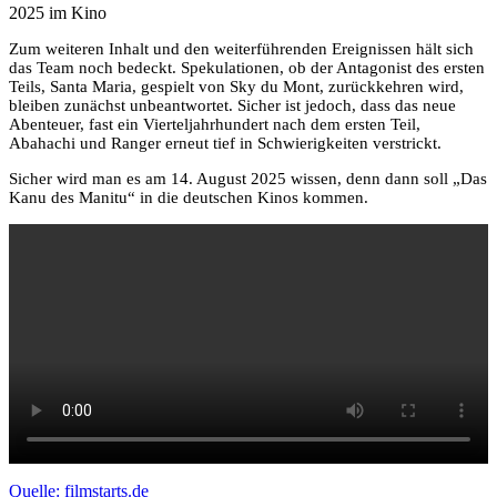
2025 im Kino
Zum weiteren Inhalt und den weiterführenden Ereignissen hält sich
das Team noch bedeckt. Spekulationen, ob der Antagonist des ersten
Teils, Santa Maria, gespielt von Sky du Mont, zurückkehren wird,
bleiben zunächst unbeantwortet. Sicher ist jedoch, dass das neue
Abenteuer, fast ein Vierteljahrhundert nach dem ersten Teil,
Abahachi und Ranger erneut tief in Schwierigkeiten verstrickt.
Sicher wird man es am 14. August 2025 wissen, denn dann soll „Das
Kanu des Manitu“ in die deutschen Kinos kommen.
Quelle: filmstarts.de