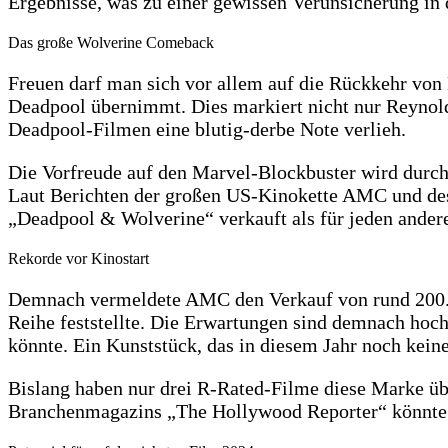
Ergebnisse, was zu einer gewissen Verunsicherung i
Das große Wolverine Comeback
Freuen darf man sich vor allem auf die Rückkehr von 
Deadpool übernimmt. Dies markiert nicht nur Reynold
Deadpool-Filmen eine blutig-derbe Note verlieh.
Die Vorfreude auf den Marvel-Blockbuster wird durch
Laut Berichten der großen US-Kinokette AMC und des
„Deadpool & Wolverine“ verkauft als für jeden ander
Rekorde vor Kinostart
Demnach vermeldete AMC den Verkauf von rund 200.0
Reihe feststellte. Die Erwartungen sind demnach ho
könnte. Ein Kunststück, das in diesem Jahr noch kein
Bislang haben nur drei R-Rated-Filme diese Marke üb
Branchenmagazins „The Hollywood Reporter“ könnte d