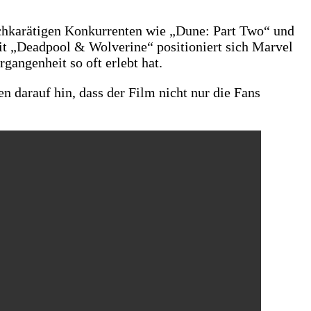
ochkarätigen Konkurrenten wie „Dune: Part Two“ und
t „Deadpool & Wolverine“ positioniert sich Marvel
gangenheit so oft erlebt hat.
n darauf hin, dass der Film nicht nur die Fans