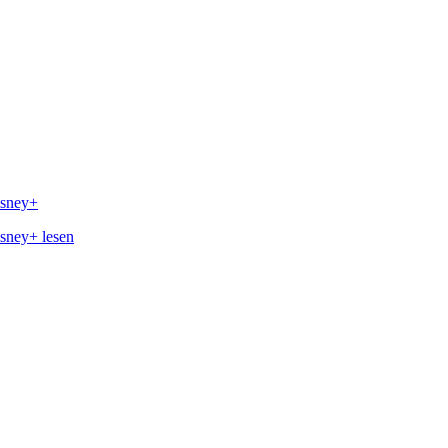
isney+
isney+ lesen