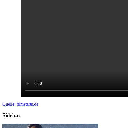
Quelle: filmstarts.de
Sidebar