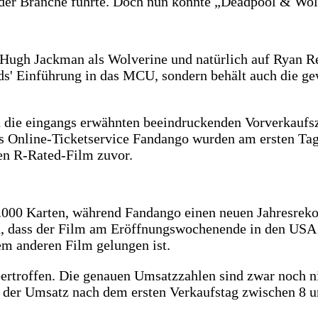
n der Branche führte. Doch nun könnte „Deadpool & Wo
Hugh Jackman als Wolverine und natürlich auf Ryan Rey
s' Einführung in das MCU, sondern behält auch die ge
 die eingangs erwähnten beeindruckenden Vorverkaufsza
 Online-Ticketservice Fandango wurden am ersten Tag
en R-Rated-Film zuvor.
00 Karten, während Fandango einen neuen Jahresrekor
ch, dass der Film am Eröffnungswochenende in den USA
em anderen Film gelungen ist.
ertroffen. Die genauen Umsatzzahlen sind zwar noch ni
er Umsatz nach dem ersten Verkaufstag zwischen 8 un