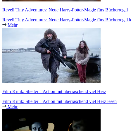
Revell Tiny Adventures: Neue Harry-Potter-Magie fürs Bücherregal
Revell Tiny Adventures: Neue Harry-Potter-Magie fürs Bücherregal l
Mehr
Film-Kritik: Shelter – Action mit überraschend viel Herz
Film-Kritik: Shelter – Action mit überraschend viel Herz lesen
Mehr