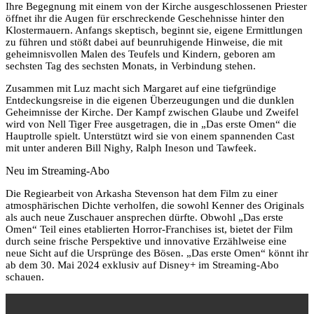
Ihre Begegnung mit einem von der Kirche ausgeschlossenen Priester
öffnet ihr die Augen für erschreckende Geschehnisse hinter den
Klostermauern. Anfangs skeptisch, beginnt sie, eigene Ermittlungen
zu führen und stößt dabei auf beunruhigende Hinweise, die mit
geheimnisvollen Malen des Teufels und Kindern, geboren am
sechsten Tag des sechsten Monats, in Verbindung stehen.
Zusammen mit Luz macht sich Margaret auf eine tiefgründige
Entdeckungsreise in die eigenen Überzeugungen und die dunklen
Geheimnisse der Kirche. Der Kampf zwischen Glaube und Zweifel
wird von Nell Tiger Free ausgetragen, die in „Das erste Omen“ die
Hauptrolle spielt. Unterstützt wird sie von einem spannenden Cast
mit unter anderen Bill Nighy, Ralph Ineson und Tawfeek.
Neu im Streaming-Abo
Die Regiearbeit von Arkasha Stevenson hat dem Film zu einer
atmosphärischen Dichte verholfen, die sowohl Kenner des Originals
als auch neue Zuschauer ansprechen dürfte. Obwohl „Das erste
Omen“ Teil eines etablierten Horror-Franchises ist, bietet der Film
durch seine frische Perspektive und innovative Erzählweise eine
neue Sicht auf die Ursprünge des Bösen. „Das erste Omen“ könnt ihr
ab dem 30. Mai 2024 exklusiv auf Disney+ im Streaming-Abo
schauen.