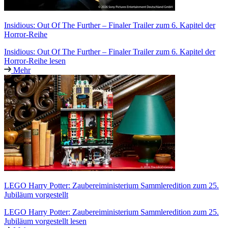
Insidious: Out Of The Further – Finaler Trailer zum 6. Kapitel der
Horror-Reihe
Insidious: Out Of The Further – Finaler Trailer zum 6. Kapitel der
Horror-Reihe lesen
Mehr
LEGO Harry Potter: Zaubereiministerium Sammleredition zum 25.
Jubiläum vorgestellt
LEGO Harry Potter: Zaubereiministerium Sammleredition zum 25.
Jubiläum vorgestellt lesen