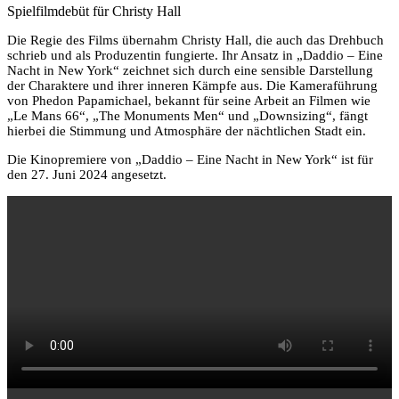
Spielfilmdebüt für Christy Hall
Die Regie des Films übernahm Christy Hall, die auch das Drehbuch
schrieb und als Produzentin fungierte. Ihr Ansatz in „Daddio – Eine
Nacht in New York“ zeichnet sich durch eine sensible Darstellung
der Charaktere und ihrer inneren Kämpfe aus. Die Kameraführung
von Phedon Papamichael, bekannt für seine Arbeit an Filmen wie
„Le Mans 66“, „The Monuments Men“ und „Downsizing“, fängt
hierbei die Stimmung und Atmosphäre der nächtlichen Stadt ein.
Die Kinopremiere von „Daddio – Eine Nacht in New York“ ist für
den 27. Juni 2024 angesetzt.