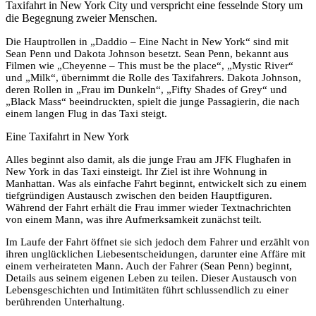
Taxifahrt in New York City und verspricht eine fesselnde Story um
die Begegnung zweier Menschen.
Die Hauptrollen in „Daddio – Eine Nacht in New York“ sind mit
Sean Penn und Dakota Johnson besetzt. Sean Penn, bekannt aus
Filmen wie „Cheyenne – This must be the place“, „Mystic River“
und „Milk“, übernimmt die Rolle des Taxifahrers. Dakota Johnson,
deren Rollen in „Frau im Dunkeln“, „Fifty Shades of Grey“ und
„Black Mass“ beeindruckten, spielt die junge Passagierin, die nach
einem langen Flug in das Taxi steigt.
Eine Taxifahrt in New York
Alles beginnt also damit, als die junge Frau am JFK Flughafen in
New York in das Taxi einsteigt. Ihr Ziel ist ihre Wohnung in
Manhattan. Was als einfache Fahrt beginnt, entwickelt sich zu einem
tiefgründigen Austausch zwischen den beiden Hauptfiguren.
Während der Fahrt erhält die Frau immer wieder Textnachrichten
von einem Mann, was ihre Aufmerksamkeit zunächst teilt.
Im Laufe der Fahrt öffnet sie sich jedoch dem Fahrer und erzählt von
ihren unglücklichen Liebesentscheidungen, darunter eine Affäre mit
einem verheirateten Mann. Auch der Fahrer (Sean Penn) beginnt,
Details aus seinem eigenen Leben zu teilen. Dieser Austausch von
Lebensgeschichten und Intimitäten führt schlussendlich zu einer
berührenden Unterhaltung.