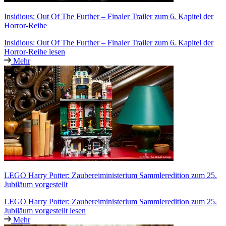
Insidious: Out Of The Further – Finaler Trailer zum 6. Kapitel der
Horror-Reihe
Insidious: Out Of The Further – Finaler Trailer zum 6. Kapitel der
Horror-Reihe lesen
Mehr
LEGO Harry Potter: Zaubereiministerium Sammleredition zum 25.
Jubiläum vorgestellt
LEGO Harry Potter: Zaubereiministerium Sammleredition zum 25.
Jubiläum vorgestellt lesen
Mehr