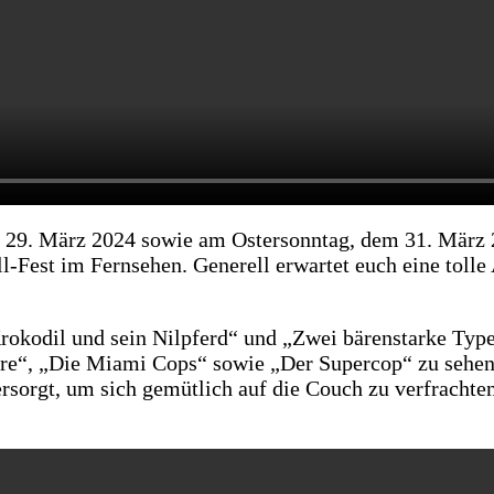
m 29. März 2024 sowie am Ostersonntag, dem 31. März 
-Fest im Fernsehen. Generell erwartet euch eine tolle
Krokodil und sein Nilpferd“ und „Zwei bärenstarke Typ
re“, „Die Miami Cops“ sowie „Der Supercop“ zu sehen.
ersorgt, um sich gemütlich auf die Couch zu verfrachte