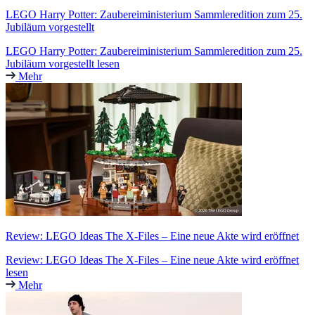
LEGO Harry Potter: Zaubereiministerium Sammleredition zum 25.
Jubiläum vorgestellt
LEGO Harry Potter: Zaubereiministerium Sammleredition zum 25.
Jubiläum vorgestellt lesen
Mehr
Review: LEGO Ideas The X-Files – Eine neue Akte wird eröffnet
Review: LEGO Ideas The X-Files – Eine neue Akte wird eröffnet
lesen
Mehr