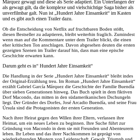
Márquez gewagt und diese als Serie adaptiert. Ein Unterfangen der
als gewagt gilt, da die komplexe und vielschichtige Saga bisher als
unverfilmbar galt. Nun ist „Hundert Jahre Einsamkeit“ im Kasten
und es gibt auch einen Trailer dazu.
Ob die Entscheidung von Netflix auf fruchtbaren Boden stößt,
diesen Bestseller zu adaptieren, bleibt weiterhin fraglich. Zumindest
wenn man auf die Kommentare unter dem Trailer blickt, die einen
eher kritischen Ton anschlagen. Davon abgesehen deuten die ersten
gezeigten Szenen im Trailer darauf hin, dass man eine epische
Geschichte erwarten kann.
Darum geht es in“ Hundert Jahre Einsamkeit“
Die Handlung in der Serie „Hundert Jahre Einsamkeit“ bleibt indes
der Original-Erzählung treu. Im Roman „Hundert Jahre Einsamkeit“
erzählt Gabriel García Márquez die Geschichte der Familie Buendía
über sieben Generationen hinweg. Das Buch spielt in dem fiktiven
Dorf Macondo, das mitten in den südamerikanischen Dschungeln
liegt. Der Gründer des Dorfes, José Arcadio Buendía, und seine Frau
Úrsula sind die Protagonisten der ersten Generation.
Nach ihrer Heirat gegen den Willen ihrer Eltern, verlassen ihre
Heimat, um ein neues Leben zu beginnen. Ihre Suche führt zur
Gründung von Macondo in dem sie mit Freunden und Abenteurern
leben. Ihr Leben und das ihrer Nachkommen ist geprägt von
wiederkehrenden Mustern von Leidenschaft, Gewalt, Triumph und