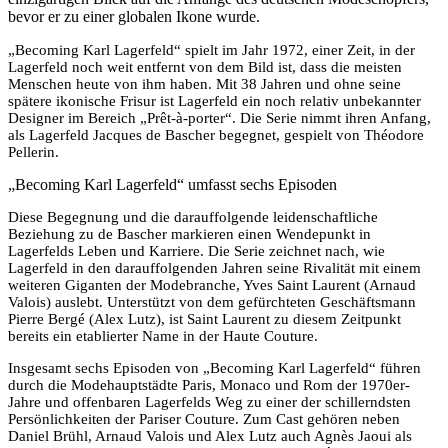
bevor er zu einer globalen Ikone wurde.
„Becoming Karl Lagerfeld“ spielt im Jahr 1972, einer Zeit, in der
Lagerfeld noch weit entfernt von dem Bild ist, dass die meisten
Menschen heute von ihm haben. Mit 38 Jahren und ohne seine
spätere ikonische Frisur ist Lagerfeld ein noch relativ unbekannter
Designer im Bereich „Prêt-à-porter“. Die Serie nimmt ihren Anfang,
als Lagerfeld Jacques de Bascher begegnet, gespielt von Théodore
Pellerin.
„Becoming Karl Lagerfeld“ umfasst sechs Episoden
Diese Begegnung und die darauffolgende leidenschaftliche
Beziehung zu de Bascher markieren einen Wendepunkt in
Lagerfelds Leben und Karriere. Die Serie zeichnet nach, wie
Lagerfeld in den darauffolgenden Jahren seine Rivalität mit einem
weiteren Giganten der Modebranche, Yves Saint Laurent (Arnaud
Valois) auslebt. Unterstützt von dem gefürchteten Geschäftsmann
Pierre Bergé (Alex Lutz), ist Saint Laurent zu diesem Zeitpunkt
bereits ein etablierter Name in der Haute Couture.
Insgesamt sechs Episoden von „Becoming Karl Lagerfeld“ führen
durch die Modehauptstädte Paris, Monaco und Rom der 1970er-
Jahre und offenbaren Lagerfelds Weg zu einer der schillerndsten
Persönlichkeiten der Pariser Couture. Zum Cast gehören neben
Daniel Brühl, Arnaud Valois und Alex Lutz auch Agnès Jaoui als