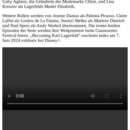
Gaby Aghion, die Gründerin der Modemarke Chloé, und Lisa
Kreuzer als Lagerfelds Mutter Elisabeth.
Weitere Rollen werden von Jeanne Damas als Paloma Picasso, Claire
Laffut als Loulou de La Falaise, Sunnyi Melles als Marlene Dietrich
und Paul Spera als Andy Warhol übernommen. Die ersten beiden
Episoden der Serie werden ihre Weltpremiere beim Canneseries
Festival feiern. „Becoming Karl Lagerfeld“ erscheint indes am 7.
Juni 2024 exklusiv bei Disney+.