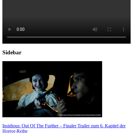
Sidebar
Insidious: Out Of The Further – Finaler Trailer zum 6. Kapitel der
Horror-Reihe