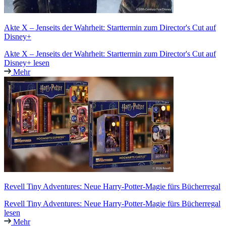
Akte X – Jenseits der Wahrheit: Starttermin zum Director's Cut auf
Disney+
Akte X – Jenseits der Wahrheit: Starttermin zum Director's Cut auf
Disney+ lesen
Mehr
Revell Tiny Adventures: Neue Harry-Potter-Magie fürs Bücherregal
Revell Tiny Adventures: Neue Harry-Potter-Magie fürs Bücherregal
lesen
Mehr