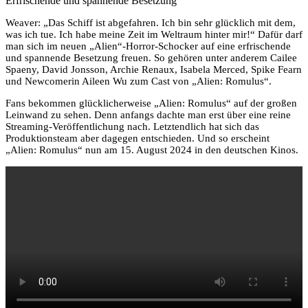
Erfrischende und spannende Besetzung
Weaver: „Das Schiff ist abgefahren. Ich bin sehr glücklich mit dem,
was ich tue. Ich habe meine Zeit im Weltraum hinter mir!“ Dafür darf
man sich im neuen „Alien“-Horror-Schocker auf eine erfrischende
und spannende Besetzung freuen. So gehören unter anderem Cailee
Spaeny, David Jonsson, Archie Renaux, Isabela Merced, Spike Fearn
und Newcomerin Aileen Wu zum Cast von „Alien: Romulus“.
Fans bekommen glücklicherweise „Alien: Romulus“ auf der großen
Leinwand zu sehen. Denn anfangs dachte man erst über eine reine
Streaming-Veröffentlichung nach. Letztendlich hat sich das
Produktionsteam aber dagegen entschieden. Und so erscheint
„Alien: Romulus“ nun am 15. August 2024 in den deutschen Kinos.