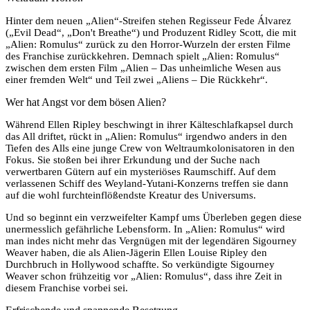
Hinter dem neuen „Alien“-Streifen stehen Regisseur Fede Álvarez
(„Evil Dead“, „Don't Breathe“) und Produzent Ridley Scott, die mit
„Alien: Romulus“ zurück zu den Horror-Wurzeln der ersten Filme
des Franchise zurückkehren. Demnach spielt „Alien: Romulus“
zwischen dem ersten Film „Alien – Das unheimliche Wesen aus
einer fremden Welt“ und Teil zwei „Aliens – Die Rückkehr“.
Wer hat Angst vor dem bösen Alien?
Während Ellen Ripley beschwingt in ihrer Kälteschlafkapsel durch
das All driftet, rückt in „Alien: Romulus“ irgendwo anders in den
Tiefen des Alls eine junge Crew von Weltraumkolonisatoren in den
Fokus. Sie stoßen bei ihrer Erkundung und der Suche nach
verwertbaren Gütern auf ein mysteriöses Raumschiff. Auf dem
verlassenen Schiff des Weyland-Yutani-Konzerns treffen sie dann
auf die wohl furchteinflößendste Kreatur des Universums.
Und so beginnt ein verzweifelter Kampf ums Überleben gegen diese
unermesslich gefährliche Lebensform. In „Alien: Romulus“ wird
man indes nicht mehr das Vergnügen mit der legendären Sigourney
Weaver haben, die als Alien-Jägerin Ellen Louise Ripley den
Durchbruch in Hollywood schaffte. So verkündigte Sigourney
Weaver schon frühzeitig vor „Alien: Romulus“, dass ihre Zeit in
diesem Franchise vorbei sei.