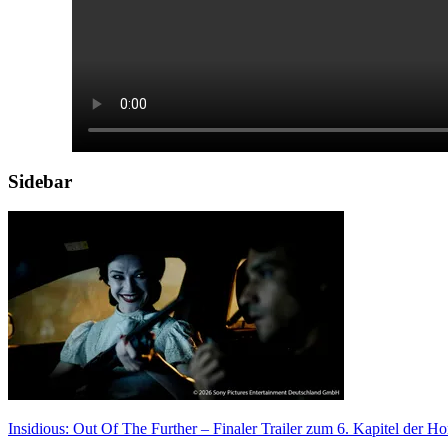
Sidebar
Insidious: Out Of The Further – Finaler Trailer zum 6. Kapitel der H