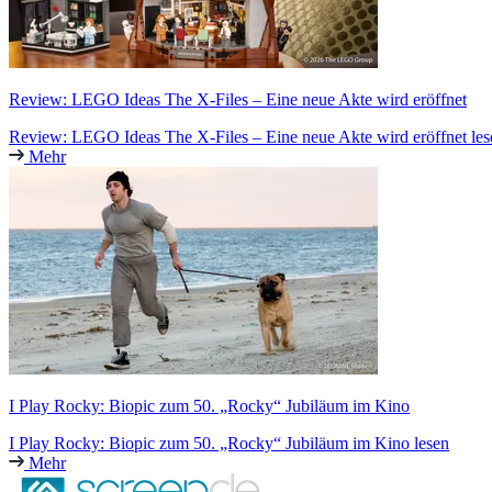
Review: LEGO Ideas The X-Files – Eine neue Akte wird eröffnet
Review: LEGO Ideas The X-Files – Eine neue Akte wird eröffnet les
Mehr
I Play Rocky: Biopic zum 50. „Rocky“ Jubiläum im Kino
I Play Rocky: Biopic zum 50. „Rocky“ Jubiläum im Kino lesen
Mehr