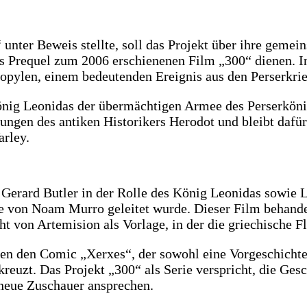
 unter Beweis stellte, soll das Projekt über ihre gem
 als Prequel zum 2006 erschienenen Film „300“ dienen. 
mopylen, einem bedeutenden Ereignis aus den Perserkr
r König Leonidas der übermächtigen Armee des Perserkö
nungen des antiken Historikers Herodot und bleibt dafür
rley.
n Gerard Butler in der Rolle des König Leonidas sowie
die von Noam Murro geleitet wurde. Dieser Film behand
 von Artemision als Vorlage, in der die griechische Fl
ren den Comic „Xerxes“, der sowohl eine Vorgeschichte 
euzt. Das Projekt „300“ als Serie verspricht, die Ges
 neue Zuschauer ansprechen.