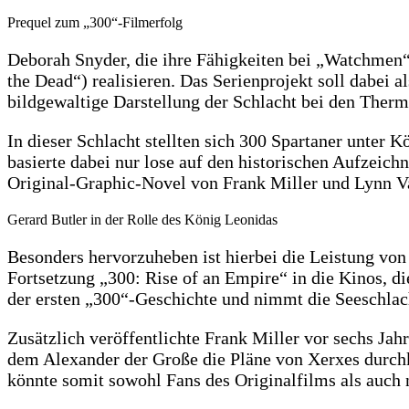
Prequel zum „300“-Filmerfolg
Deborah Snyder, die ihre Fähigkeiten bei „Watchmen“
the Dead“) realisieren. Das Serienprojekt soll dabei
bildgewaltige Darstellung der Schlacht bei den Ther
In dieser Schlacht stellten sich 300 Spartaner unte
basierte dabei nur lose auf den historischen Aufzeich
Original-Graphic-Novel von Frank Miller und Lynn Va
Gerard Butler in der Rolle des König Leonidas
Besonders hervorzuheben ist hierbei die Leistung vo
Fortsetzung „300: Rise of an Empire“ in die Kinos, 
der ersten „300“-Geschichte und nimmt die Seeschlacht
Zusätzlich veröffentlichte Frank Miller vor sechs Jah
dem Alexander der Große die Pläne von Xerxes durchkr
könnte somit sowohl Fans des Originalfilms als auch