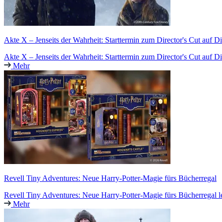
Akte X – Jenseits der Wahrheit: Starttermin zum Director's Cut auf D
Akte X – Jenseits der Wahrheit: Starttermin zum Director's Cut auf D
Mehr
Revell Tiny Adventures: Neue Harry-Potter-Magie fürs Bücherregal
Revell Tiny Adventures: Neue Harry-Potter-Magie fürs Bücherregal l
Mehr