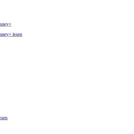
isney+
isney+ lesen
esen