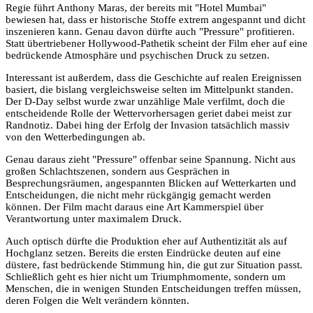
Regie führt Anthony Maras, der bereits mit "Hotel Mumbai"
bewiesen hat, dass er historische Stoffe extrem angespannt und dicht
inszenieren kann. Genau davon dürfte auch "Pressure" profitieren.
Statt übertriebener Hollywood-Pathetik scheint der Film eher auf eine
bedrückende Atmosphäre und psychischen Druck zu setzen.
Interessant ist außerdem, dass die Geschichte auf realen Ereignissen
basiert, die bislang vergleichsweise selten im Mittelpunkt standen.
Der D-Day selbst wurde zwar unzählige Male verfilmt, doch die
entscheidende Rolle der Wettervorhersagen geriet dabei meist zur
Randnotiz. Dabei hing der Erfolg der Invasion tatsächlich massiv
von den Wetterbedingungen ab.
Genau daraus zieht "Pressure" offenbar seine Spannung. Nicht aus
großen Schlachtszenen, sondern aus Gesprächen in
Besprechungsräumen, angespannten Blicken auf Wetterkarten und
Entscheidungen, die nicht mehr rückgängig gemacht werden
können. Der Film macht daraus eine Art Kammerspiel über
Verantwortung unter maximalem Druck.
Auch optisch dürfte die Produktion eher auf Authentizität als auf
Hochglanz setzen. Bereits die ersten Eindrücke deuten auf eine
düstere, fast bedrückende Stimmung hin, die gut zur Situation passt.
Schließlich geht es hier nicht um Triumphmomente, sondern um
Menschen, die in wenigen Stunden Entscheidungen treffen müssen,
deren Folgen die Welt verändern könnten.