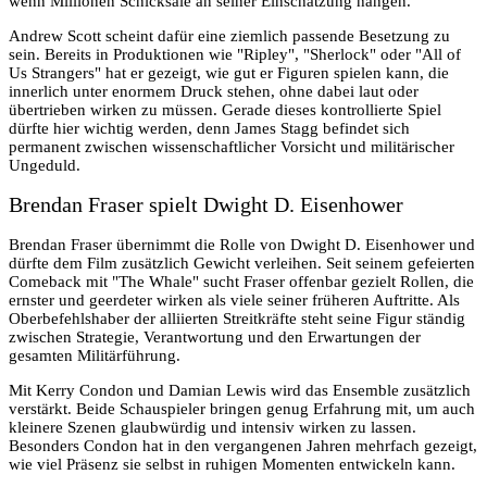
wenn Millionen Schicksale an seiner Einschätzung hängen.
Andrew Scott scheint dafür eine ziemlich passende Besetzung zu
sein. Bereits in Produktionen wie "Ripley", "Sherlock" oder "All of
Us Strangers" hat er gezeigt, wie gut er Figuren spielen kann, die
innerlich unter enormem Druck stehen, ohne dabei laut oder
übertrieben wirken zu müssen. Gerade dieses kontrollierte Spiel
dürfte hier wichtig werden, denn James Stagg befindet sich
permanent zwischen wissenschaftlicher Vorsicht und militärischer
Ungeduld.
Brendan Fraser spielt Dwight D. Eisenhower
Brendan Fraser übernimmt die Rolle von Dwight D. Eisenhower und
dürfte dem Film zusätzlich Gewicht verleihen. Seit seinem gefeierten
Comeback mit "The Whale" sucht Fraser offenbar gezielt Rollen, die
ernster und geerdeter wirken als viele seiner früheren Auftritte. Als
Oberbefehlshaber der alliierten Streitkräfte steht seine Figur ständig
zwischen Strategie, Verantwortung und den Erwartungen der
gesamten Militärführung.
Mit Kerry Condon und Damian Lewis wird das Ensemble zusätzlich
verstärkt. Beide Schauspieler bringen genug Erfahrung mit, um auch
kleinere Szenen glaubwürdig und intensiv wirken zu lassen.
Besonders Condon hat in den vergangenen Jahren mehrfach gezeigt,
wie viel Präsenz sie selbst in ruhigen Momenten entwickeln kann.