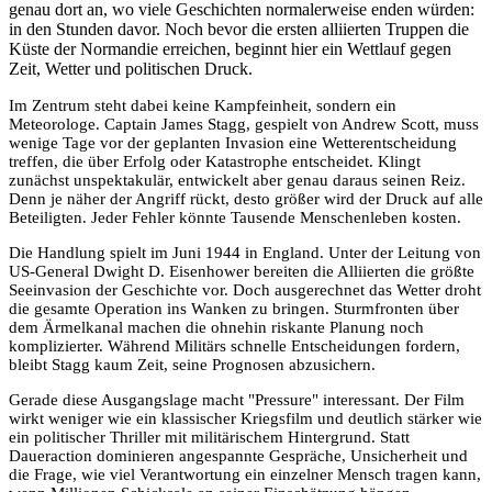
genau dort an, wo viele Geschichten normalerweise enden würden:
in den Stunden davor. Noch bevor die ersten alliierten Truppen die
Küste der Normandie erreichen, beginnt hier ein Wettlauf gegen
Zeit, Wetter und politischen Druck.
Im Zentrum steht dabei keine Kampfeinheit, sondern ein
Meteorologe. Captain James Stagg, gespielt von Andrew Scott, muss
wenige Tage vor der geplanten Invasion eine Wetterentscheidung
treffen, die über Erfolg oder Katastrophe entscheidet. Klingt
zunächst unspektakulär, entwickelt aber genau daraus seinen Reiz.
Denn je näher der Angriff rückt, desto größer wird der Druck auf alle
Beteiligten. Jeder Fehler könnte Tausende Menschenleben kosten.
Die Handlung spielt im Juni 1944 in England. Unter der Leitung von
US-General Dwight D. Eisenhower bereiten die Alliierten die größte
Seeinvasion der Geschichte vor. Doch ausgerechnet das Wetter droht
die gesamte Operation ins Wanken zu bringen. Sturmfronten über
dem Ärmelkanal machen die ohnehin riskante Planung noch
komplizierter. Während Militärs schnelle Entscheidungen fordern,
bleibt Stagg kaum Zeit, seine Prognosen abzusichern.
Gerade diese Ausgangslage macht "Pressure" interessant. Der Film
wirkt weniger wie ein klassischer Kriegsfilm und deutlich stärker wie
ein politischer Thriller mit militärischem Hintergrund. Statt
Daueraction dominieren angespannte Gespräche, Unsicherheit und
die Frage, wie viel Verantwortung ein einzelner Mensch tragen kann,