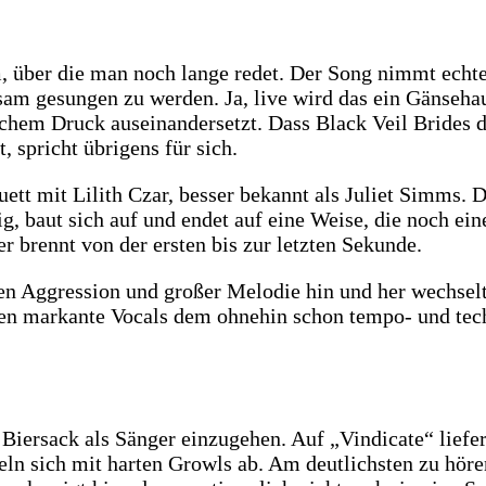
, über die man noch lange redet. Der Song nimmt echte
sam gesungen zu werden. Ja, live wird das ein Gänsehau
hem Druck auseinandersetzt. Dass Black Veil Brides di
 spricht übrigens für sich.
uett mit Lilith Czar, besser bekannt als Juliet Simms.
hig, baut sich auf und endet auf eine Weise, die noch ei
r brennt von der ersten bis zur letzten Sekunde.
schen Aggression und großer Melodie hin und her wechs
n markante Vocals dem ohnehin schon tempo- und tech
Biersack als Sänger einzugehen. Auf „Vindicate“ liefert
eln sich mit harten Growls ab. Am deutlichsten zu höre