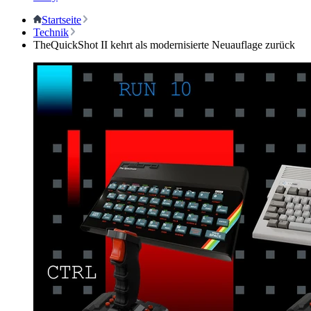
Startseite
Technik
TheQuickShot II kehrt als modernisierte Neuauflage zurück