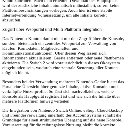
Konto zuordnen. Nach dem erneuten Download des Hauptspiels
wird der zusätzliche Inhalt automatisch mitinstalliert, sofern keine
Plattformbeschränkungen vorliegen. Auch hier ist eine stabile
Internetverbindung Voraussetzung, um alle Inhalte korrekt
abzurufen.
Zugriff über Webportal und Multi-Plattform-Integration
Das Nintendo-Konto erlaubt nicht nur den Zugriff über die Konsole,
sondern bietet auch ein zentrales Webportal zur Verwaltung von
Käufen, Kontodaten, Mitgliedschaften und
Kommunikationsfunktionen. Über diesen Weg lassen sich
Informationen aktualisieren, Geräte entfernen oder neue Plattformen
aktivieren. Die Switch 2 wird voraussichtlich in dieses Ökosystem
eingebunden sein, wodurch eine zentrale Steuerung aller Konten
möglich bleibt.
Besonders bei der Verwendung mehrerer Nintendo-Geräte bietet das
Portal eine Übersicht über genutzte Inhalte, aktive Konsolen und
verknüpfte Nutzerprofile. So lässt sich nachvollziehen, welche
Konsole als Hauptgerät registriert ist und wie sich die Inhalte über
mehrere Plattformen hinweg verteilen.
Die Integration von Nintendo Switch Online, eShop, Cloud-Backup
und Freundesverwaltung innerhalb des Accountsystems schafft die
Grundlage für einen strukturierten Übergang auf die neue Konsole.
Voraussetzung für die reibungslose Nutzung bleibt die korrekte