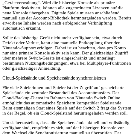
„Geräteverwaltung“. Wird die bisherige Konsole als primäre
Plattform deaktiviert, können alle zugeordneten Lizenzen auf die
neue Konsole übergehen. Digitale Spiele müssen anschließend
manuell aus der Account-Bibliothek heruntergeladen werden. Bereits
erworbene Inhalte werden nach erfolgreicher Verknüpfung
automatisch erkannt.
Sollte das bisherige Gerät nicht mehr verfügbar sein, etwa durch
Defekt oder Verlust, kann eine manuelle Entkopplung über den
Nintendo-Support erfolgen. Dabei ist zu beachten, dass pro Konto
nur eine primäre Konsole aktiv sein kann. Der gleichzeitige Zugriff
über mehrere Switch-Geräte ist eingeschränkt und unterliegt
bestimmten Nutzungsbedingungen, etwa bei Multiplayer-Funktionen
oder gleichzeitiger Anmeldung.
Cloud-Spielstände und Speicherstände synchronisieren
Für viele Spielerinnen und Spieler ist der Zugriff auf gespeicherte
Spielstände ein zentraler Bestandteil des Accounttransfers. Der
Cloud-Backup-Dienst im Rahmen von Nintendo Switch Online
ermöglicht das automatische Speichern kompatibler Spielstände.
Beim erstmaligen Start eines Spiels auf der Switch 2 fragt das System
in der Regel, ob ein Cloud-Spielstand heruntergeladen werden soll.
Um sicherzustellen, dass alle Speicherstände aktuell und vollständig
verfügbar sind, empfiehlt es sich, auf der bisherigen Konsole vor
dem Wechsel die Synchronisierung manuell zu überprüfen. Der