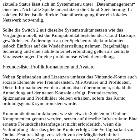
aktuelle Status lässt sich im Systemmenü unter „Datenmanagement“
einsehen. Nicht alle Spiele unterstützen die Cloud-Speicherung. In
solchen Fällen ist die direkte Datenübertragung über ein lokales
Netzwerk notwendig.
Sollte die Switch 2 auf dieselbe Systemstruktur setzen wie das
Vorgängermodell, ist die Kompatibilität bestehender Cloud-Backups
gewährleistet. Änderungen an der Speicherarchitektur könnten
jedoch Einfluss auf die Wiederherstellung nehmen. Regelmäßige
Sicherung und eine stabile Internetverbindung gelten als zentrale
Voraussetzungen für eine problemlose Wiederherstellung.
Freundesliste, Profilinformationen und Avatare
Neben Spielständen und Lizenzen umfasst das Nintendo-Konto auch
soziale Elemente wie Freundeslisten, Mii-Avatare und Profildaten.
Diese Informationen werden automatisch übernommen, sobald die
Anmeldung auf der neuen Konsole erfolgt. Freundescodes,
Spitznamen und Profilbilder bleiben erhalten, sofern das Konto
ordnungsgemäß synchronisiert wurde.
Kommunikationsfunktionen, wie sie etwa in Spielen mit Online-
Komponenten genutzt werden, setzen auf dieselbe Infrastruktur. Eine
erneute Freundschaftsanfrage ist nicht erforderlich, wenn die
Verknüpfung über das gleiche Konto erfolgt. Die Verfügbarkeit von
Online-Features hängt zusätzlich von der Mitgliedschaft bei
Nintendo Switch Online sowie von spezifischen Spieleinstellungen