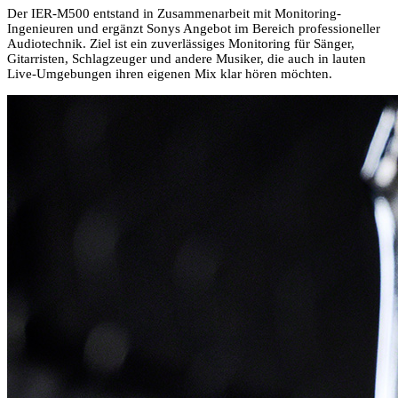
Der IER-M500 entstand in Zusammenarbeit mit Monitoring-
Ingenieuren und ergänzt Sonys Angebot im Bereich professioneller
Audiotechnik. Ziel ist ein zuverlässiges Monitoring für Sänger,
Gitarristen, Schlagzeuger und andere Musiker, die auch in lauten
Live-Umgebungen ihren eigenen Mix klar hören möchten.