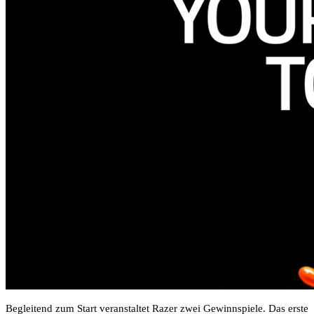
Begleitend zum Start veranstaltet Razer zwei Gewinnspiele. Das erste