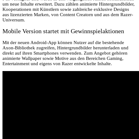
um neue Inhalte erweitert. Dazu zählen animierte Hintergrundbilder,
Kooperationen mit Künstlern sowie zahlreiche exklusive Designs
aus lizenzierten Marken, von Content Creatorn und aus dem Razer-
Universum.
Mobile Version startet mit Gewinnspielaktionen
Mit der neuen Android-App können Nutzer auf die bestehende
Axon-Bibliothek zugreifen, Hintergrundbilder herunterladen und
direkt auf ihren Smartphones verwenden. Zum Angebot gehören
animierte Wallpaper sowie Motive aus den Bereichen Gaming,
Entertainment und eigens von Razer entwickelte Inhalte.