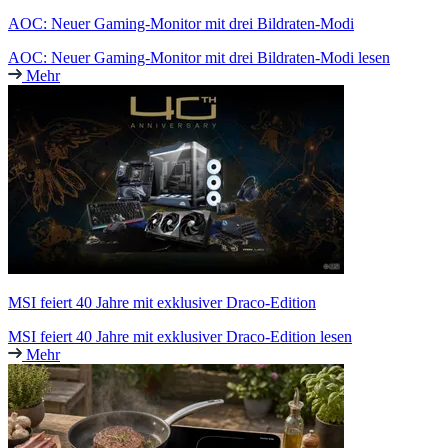
AOC: Neuer Gaming-Monitor mit drei Bildraten-Modi
AOC: Neuer Gaming-Monitor mit drei Bildraten-Modi lesen
Mehr
MSI feiert 40 Jahre mit exklusiver Draco-Edition
MSI feiert 40 Jahre mit exklusiver Draco-Edition lesen
Mehr