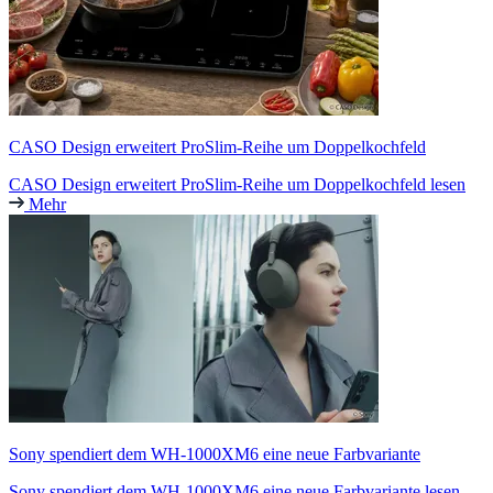
CASO Design erweitert ProSlim-Reihe um Doppelkochfeld
CASO Design erweitert ProSlim-Reihe um Doppelkochfeld lesen
Mehr
Sony spendiert dem WH-1000XM6 eine neue Farbvariante
Sony spendiert dem WH-1000XM6 eine neue Farbvariante lesen