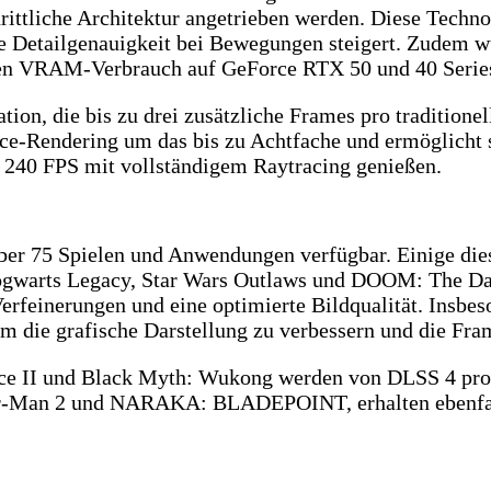
ttliche Architektur angetrieben werden. Diese Technolo
 die Detailgenauigkeit bei Bewegungen steigert. Zude
d den VRAM-Verbrauch auf GeForce RTX 50 und 40 Serie
ion, die bis zu drei zusätzliche Frames pro traditione
rce-Rendering um das bis zu Achtfache und ermöglicht 
240 FPS mit vollständigem Raytracing genießen.
ber 75 Spielen und Anwendungen verfügbar. Einige diese
gwarts Legacy, Star Wars Outlaws und DOOM: The Dark
 Verfeinerungen und eine optimierte Bildqualität. Ins
 die grafische Darstellung zu verbessern und die Fram
ce II und Black Myth: Wukong werden von DLSS 4 prof
pider-Man 2 und NARAKA: BLADEPOINT, erhalten ebenfa