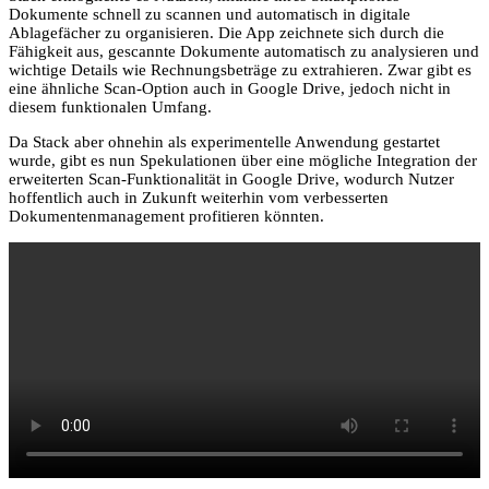
Dokumente schnell zu scannen und automatisch in digitale
Ablagefächer zu organisieren. Die App zeichnete sich durch die
Fähigkeit aus, gescannte Dokumente automatisch zu analysieren und
wichtige Details wie Rechnungsbeträge zu extrahieren. Zwar gibt es
eine ähnliche Scan-Option auch in Google Drive, jedoch nicht in
diesem funktionalen Umfang.
Da Stack aber ohnehin als experimentelle Anwendung gestartet
wurde, gibt es nun Spekulationen über eine mögliche Integration der
erweiterten Scan-Funktionalität in Google Drive, wodurch Nutzer
hoffentlich auch in Zukunft weiterhin vom verbesserten
Dokumentenmanagement profitieren könnten.