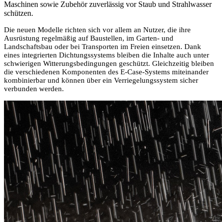
Maschinen sowie Zubehör zuverlässig vor Staub und Strahlwasser
schützen.
Die neuen Modelle richten sich vor allem an Nutzer, die ihre
Ausrüstung regelmäßig auf Baustellen, im Garten- und
Landschaftsbau oder bei Transporten im Freien einsetzen. Dank
eines integrierten Dichtungssystems bleiben die Inhalte auch unter
schwierigen Witterungsbedingungen geschützt. Gleichzeitig bleiben
die verschiedenen Komponenten des E-Case-Systems miteinander
kombinierbar und können über ein Verriegelungssystem sicher
verbunden werden.