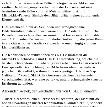
sich durch seine innovative Falttechnologie hervor. Mit einem
sanften Berührungsimpuls erhebt sich der Fernseher auf eine
beeindruckende Höhe von drei Metern, während sich fünf
MicroLED-Paneele, ähnlich den Blütenblättern einer aufblühenden
Blume, entfalten.
Dies geschieht in nur 45 Sekunden und ermöglicht eine
Bildschirmdiagonale von wahlweise 165, 137 oder 103 Zoll. Die
Paneele fügen sich nahtlos zusammen und bieten eine Bildqualität
mit 64 Milliarden Farben und ultrahoher Auflösung, die jeden Raum
in ein cineastisches Paradies verwandelt – unabhängig von den
Lichtverhältnissen.
Die technischen Spezifikationen des N1 TV umfassen 4K
MicroLED-Technologie und HDR10+ Unterstützung, welche die
tiefsten Schwarztöne und lebendigsten Farben zum Leben erwecken.
Eine spezielle Beschichtung des Bildschirms eliminiert nahezu
jeglichen Blendeffekt, während die einzigartige „Adaptive Gap
Calibration“ von C SEED die Grenzen zwischen den Paneelen
verschwinden lässt, was eine perfekte, unterbrechungsfreie visuelle
Erfahrung garantiert.
Alexander Swatek, der Geschäftsführer von C SEED, erläutert:
„Unser Ziel war es, einen Fernseher zu schaffen, der nicht nur die
hohen Erwartungen unserer technikaffinen Kunden erfüllt, sondern
auch jene anspricht, die ein ausgeprägtes Auge für Design haben.