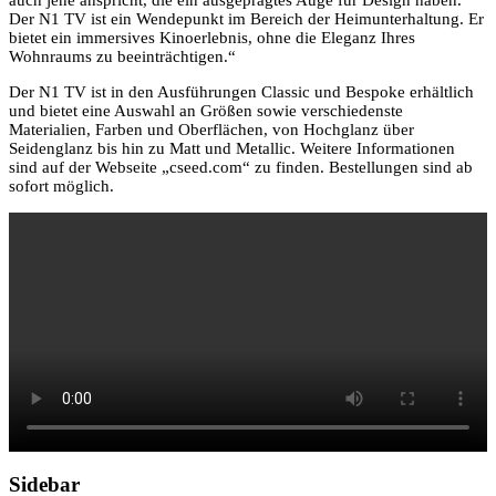
Der N1 TV ist ein Wendepunkt im Bereich der Heimunterhaltung. Er
bietet ein immersives Kinoerlebnis, ohne die Eleganz Ihres
Wohnraums zu beeinträchtigen.“
Der N1 TV ist in den Ausführungen Classic und Bespoke erhältlich
und bietet eine Auswahl an Größen sowie verschiedenste
Materialien, Farben und Oberflächen, von Hochglanz über
Seidenglanz bis hin zu Matt und Metallic. Weitere Informationen
sind auf der Webseite „cseed.com“ zu finden. Bestellungen sind ab
sofort möglich.
Sidebar