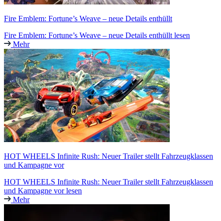
Fire Emblem: Fortune’s Weave – neue Details enthüllt
Fire Emblem: Fortune’s Weave – neue Details enthüllt lesen
Mehr
HOT WHEELS Infinite Rush: Neuer Trailer stellt Fahrzeugklassen
und Kampagne vor
HOT WHEELS Infinite Rush: Neuer Trailer stellt Fahrzeugklassen
und Kampagne vor lesen
Mehr