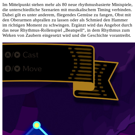
Im Mittelpunkt stehen mehr als 80 neue rhythmusbasierte Minispiele,
die unterschiedliche Szenarien mit musikalischem Timing verbinden.
Dabei gilt es unter anderem, fliegendes Gemüse zu fangen, Obst mit
den Oberarmen abprallen zu lassen oder als Schmied den Hammer
im richtigen Moment zu schwingen. Ergänzt wird das Angebot durch
das neue Rhythmus-Rollenspiel „Beatspell“, in dem Rhythmus zum
Wirken von Zaubern eingesetzt wird und die Geschichte vorantreibt.