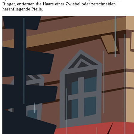
Ringer, entfernen die Haare einer Zwiebel oder zerschneiden
heranfliegende Pfeile.