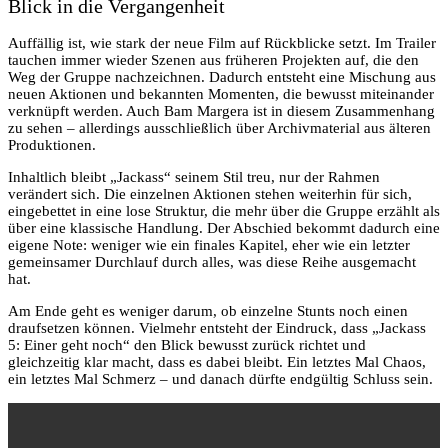
Blick in die Vergangenheit
Auffällig ist, wie stark der neue Film auf Rückblicke setzt. Im Trailer
tauchen immer wieder Szenen aus früheren Projekten auf, die den
Weg der Gruppe nachzeichnen. Dadurch entsteht eine Mischung aus
neuen Aktionen und bekannten Momenten, die bewusst miteinander
verknüpft werden. Auch Bam Margera ist in diesem Zusammenhang
zu sehen – allerdings ausschließlich über Archivmaterial aus älteren
Produktionen.
Inhaltlich bleibt „Jackass“ seinem Stil treu, nur der Rahmen
verändert sich. Die einzelnen Aktionen stehen weiterhin für sich,
eingebettet in eine lose Struktur, die mehr über die Gruppe erzählt als
über eine klassische Handlung. Der Abschied bekommt dadurch eine
eigene Note: weniger wie ein finales Kapitel, eher wie ein letzter
gemeinsamer Durchlauf durch alles, was diese Reihe ausgemacht
hat.
Am Ende geht es weniger darum, ob einzelne Stunts noch einen
draufsetzen können. Vielmehr entsteht der Eindruck, dass „Jackass
5: Einer geht noch“ den Blick bewusst zurück richtet und
gleichzeitig klar macht, dass es dabei bleibt. Ein letztes Mal Chaos,
ein letztes Mal Schmerz – und danach dürfte endgültig Schluss sein.