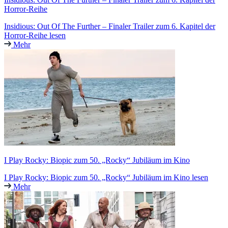
Horror-Reihe
Insidious: Out Of The Further – Finaler Trailer zum 6. Kapitel der
Horror-Reihe lesen
Mehr
I Play Rocky: Biopic zum 50. „Rocky“ Jubiläum im Kino
I Play Rocky: Biopic zum 50. „Rocky“ Jubiläum im Kino lesen
Mehr