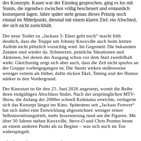
des Konzepts. Kaum war der Einstieg gesprochen, ging es los mit
Stunts, die irgendwo zwischen völlig bescheuert und erstaunlich
konsequent lagen. Jahre später steht genau dieses Prinzip noch
einmal im Mittelpunkt, diesmal mit einem klaren Ziel: ein Abschied,
der sich nicht zurückhält.
Der neue Trailer zu „Jackass 5: Einer geht noch“ macht früh
deutlich, dass die Truppe um Johnny Knoxville auch beim letzten
Auftritt nicht plötzlich vorsichtig wird. Im Gegenteil: Die bekannten
Zutaten sind wieder da. Schmerzen, peinliche Situationen und
Aktionen, bei denen der Ausgang schon vor dem Start zweifelhaft
wirkt. Gleichzeitig zeigt sich aber auch, dass die Zeit nicht spurlos an
der Gruppe vorbeigegangen ist. Die Stunts wirken stellenweise
weniger extrem als früher, dafür rücken Ekel, Timing und der Humor
stärker in den Vordergrund.
Der Kinostart ist für den 25. Juni 2026 angesetzt, womit die Reihe
ihren endgültigen Abschluss findet. Nach der ursprünglichen MTV-
Show, die Anfang der 2000er schnell Kultstatus erreichte, verlagerte
sich das Konzept längst ins Kino. Spätestens seit „Jackass Forever“
hat sich dabei eine Entwicklung abgezeichnet: weniger reiner
Selbstzerstörungstrieb, mehr Inszenierung rund um die Figuren. Mit
über 50 Jahren stehen Knoxville, Steve-O und Chris Pontius heute
an einem anderen Punkt als zu Beginn – was sich auch im Ton
widerspiegelt.