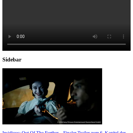
Sidebar
Insidious: Out Of The Further – Finaler Trailer zum 6. Kapitel der