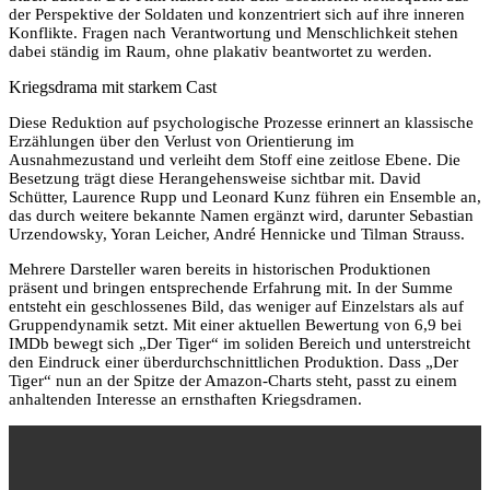
der Perspektive der Soldaten und konzentriert sich auf ihre inneren
Konflikte. Fragen nach Verantwortung und Menschlichkeit stehen
dabei ständig im Raum, ohne plakativ beantwortet zu werden.
Kriegsdrama mit starkem Cast
Diese Reduktion auf psychologische Prozesse erinnert an klassische
Erzählungen über den Verlust von Orientierung im
Ausnahmezustand und verleiht dem Stoff eine zeitlose Ebene. Die
Besetzung trägt diese Herangehensweise sichtbar mit. David
Schütter, Laurence Rupp und Leonard Kunz führen ein Ensemble an,
das durch weitere bekannte Namen ergänzt wird, darunter Sebastian
Urzendowsky, Yoran Leicher, André Hennicke und Tilman Strauss.
Mehrere Darsteller waren bereits in historischen Produktionen
präsent und bringen entsprechende Erfahrung mit. In der Summe
entsteht ein geschlossenes Bild, das weniger auf Einzelstars als auf
Gruppendynamik setzt. Mit einer aktuellen Bewertung von 6,9 bei
IMDb bewegt sich „Der Tiger“ im soliden Bereich und unterstreicht
den Eindruck einer überdurchschnittlichen Produktion. Dass „Der
Tiger“ nun an der Spitze der Amazon-Charts steht, passt zu einem
anhaltenden Interesse an ernsthaften Kriegsdramen.