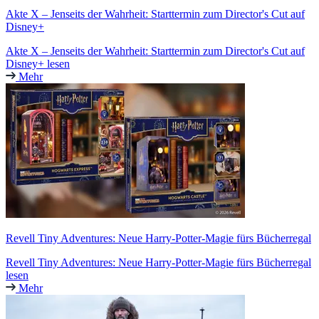
Akte X – Jenseits der Wahrheit: Starttermin zum Director's Cut auf
Disney+
Akte X – Jenseits der Wahrheit: Starttermin zum Director's Cut auf
Disney+ lesen
Mehr
Revell Tiny Adventures: Neue Harry-Potter-Magie fürs Bücherregal
Revell Tiny Adventures: Neue Harry-Potter-Magie fürs Bücherregal
lesen
Mehr