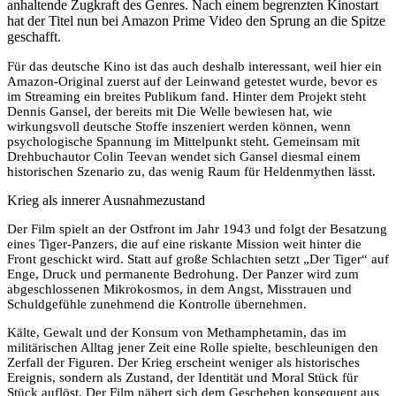
anhaltende Zugkraft des Genres. Nach einem begrenzten Kinostart
hat der Titel nun bei Amazon Prime Video den Sprung an die Spitze
geschafft.
Für das deutsche Kino ist das auch deshalb interessant, weil hier ein
Amazon-Original zuerst auf der Leinwand getestet wurde, bevor es
im Streaming ein breites Publikum fand. Hinter dem Projekt steht
Dennis Gansel, der bereits mit Die Welle bewiesen hat, wie
wirkungsvoll deutsche Stoffe inszeniert werden können, wenn
psychologische Spannung im Mittelpunkt steht. Gemeinsam mit
Drehbuchautor Colin Teevan wendet sich Gansel diesmal einem
historischen Szenario zu, das wenig Raum für Heldenmythen lässt.
Krieg als innerer Ausnahmezustand
Der Film spielt an der Ostfront im Jahr 1943 und folgt der Besatzung
eines Tiger-Panzers, die auf eine riskante Mission weit hinter die
Front geschickt wird. Statt auf große Schlachten setzt „Der Tiger“ auf
Enge, Druck und permanente Bedrohung. Der Panzer wird zum
abgeschlossenen Mikrokosmos, in dem Angst, Misstrauen und
Schuldgefühle zunehmend die Kontrolle übernehmen.
Kälte, Gewalt und der Konsum von Methamphetamin, das im
militärischen Alltag jener Zeit eine Rolle spielte, beschleunigen den
Zerfall der Figuren. Der Krieg erscheint weniger als historisches
Ereignis, sondern als Zustand, der Identität und Moral Stück für
Stück auflöst. Der Film nähert sich dem Geschehen konsequent aus