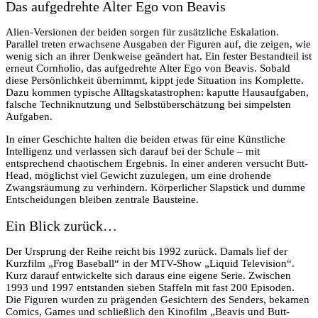
Das aufgedrehte Alter Ego von Beavis
Alien-Versionen der beiden sorgen für zusätzliche Eskalation.
Parallel treten erwachsene Ausgaben der Figuren auf, die zeigen, wie
wenig sich an ihrer Denkweise geändert hat. Ein fester Bestandteil ist
erneut Cornholio, das aufgedrehte Alter Ego von Beavis. Sobald
diese Persönlichkeit übernimmt, kippt jede Situation ins Komplette.
Dazu kommen typische Alltagskatastrophen: kaputte Hausaufgaben,
falsche Techniknutzung und Selbstüberschätzung bei simpelsten
Aufgaben.
In einer Geschichte halten die beiden etwas für eine Künstliche
Intelligenz und verlassen sich darauf bei der Schule – mit
entsprechend chaotischem Ergebnis. In einer anderen versucht Butt-
Head, möglichst viel Gewicht zuzulegen, um eine drohende
Zwangsräumung zu verhindern. Körperlicher Slapstick und dumme
Entscheidungen bleiben zentrale Bausteine.
Ein Blick zurück…
Der Ursprung der Reihe reicht bis 1992 zurück. Damals lief der
Kurzfilm „Frog Baseball“ in der MTV-Show „Liquid Television“.
Kurz darauf entwickelte sich daraus eine eigene Serie. Zwischen
1993 und 1997 entstanden sieben Staffeln mit fast 200 Episoden.
Die Figuren wurden zu prägenden Gesichtern des Senders, bekamen
Comics, Games und schließlich den Kinofilm „Beavis und Butt-