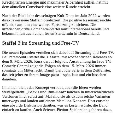
Krachgitarren-Energie und maximaler Albernheit auffiel, hat mit
dem aktuellen Comeback eine weitere Runde erreicht.
Nach der Rückkehr des schrägen Kult-Duos im Jahr 2022 wurden
direkt zwei neue Staffeln produziert. Die positive Resonanz reichte
offenbar aus, um eine weitere Fortsetzung zu sichern. Die
inzwischen dritte Comeback-Staffel läuft international bereits und
bekommt nun auch einen festen Starttermin in Deutschland.
Staffel 3 im Streaming und Free-TV
Die neuen Episoden verteilen sich dabei auf Streaming und Free-TV.
Bei Paramount+ startet die 3. Staffel mit wöchentlichen Releases ab
dem 9. März 2026. Kurz darauf folgt die Ausstrahlung im Free-TV.
Comedy Central zeigt die Folgen ab dem 15. März 2026 immer
sonntags um Mitternacht. Damit bleibt die Serie in dem Zeitfenster,
das seit jeher zu ihrem Image passt – spät, laut und ein bisschen
daneben.
Inhaltlich bleibt das Konzept vertraut, aber die Ideen werden
weitergedreht. „Beavis und Butt-Head“ tauchen in unterschiedlichen
Versionen ihrer selbst auf. Mal sind sie als extrem reiche Varianten
unterwegs und landen auf einem Metallica-Konzert. Dort entsteht
eine absurde Diskussion darüber, was es kosten würde, die Band
einfach zu kaufen. Auch Science-Fiction-Spielereien gehören dazu.