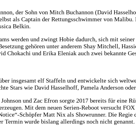
nnon, der Sohn von Mitch Buchannon (David Hasselhof
selbst als Captain der Rettungsschwimmer von Malibu. D
ssica Belkin.
ams werden und zwingt Hobie dadurch, sich mit seiner
 Besetzung gehören unter anderem Shay Mitchell, Hass
d Chokachi und Erika Eleniak auch zwei bekannte Gesi
über insgesamt elf Staffeln und entwickelte sich weltw
te Stars wie David Hasselhoff, Pamela Anderson oder 
ohnson und Zac Efron sorgte 2017 bereits für eine Rü
überzeugen. Mit dem neuen Serien-Reboot versucht FOX n
 Notice“-Schöpfer Matt Nix als Showrunner. Die Regie 
er Termin wurde bislang allerdings noch nicht genannt.