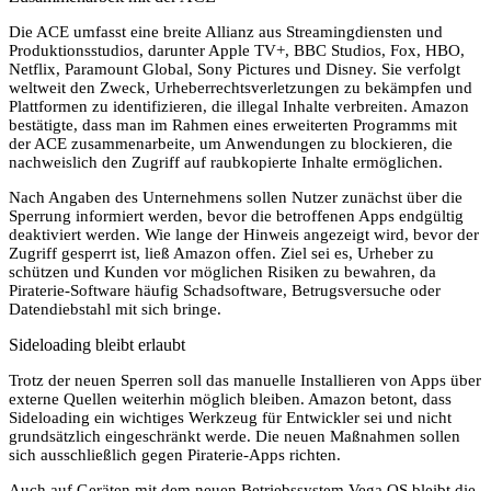
Die ACE umfasst eine breite Allianz aus Streamingdiensten und
Produktionsstudios, darunter Apple TV+, BBC Studios, Fox, HBO,
Netflix, Paramount Global, Sony Pictures und Disney. Sie verfolgt
weltweit den Zweck, Urheberrechtsverletzungen zu bekämpfen und
Plattformen zu identifizieren, die illegal Inhalte verbreiten. Amazon
bestätigte, dass man im Rahmen eines erweiterten Programms mit
der ACE zusammenarbeite, um Anwendungen zu blockieren, die
nachweislich den Zugriff auf raubkopierte Inhalte ermöglichen.
Nach Angaben des Unternehmens sollen Nutzer zunächst über die
Sperrung informiert werden, bevor die betroffenen Apps endgültig
deaktiviert werden. Wie lange der Hinweis angezeigt wird, bevor der
Zugriff gesperrt ist, ließ Amazon offen. Ziel sei es, Urheber zu
schützen und Kunden vor möglichen Risiken zu bewahren, da
Piraterie-Software häufig Schadsoftware, Betrugsversuche oder
Datendiebstahl mit sich bringe.
Sideloading bleibt erlaubt
Trotz der neuen Sperren soll das manuelle Installieren von Apps über
externe Quellen weiterhin möglich bleiben. Amazon betont, dass
Sideloading ein wichtiges Werkzeug für Entwickler sei und nicht
grundsätzlich eingeschränkt werde. Die neuen Maßnahmen sollen
sich ausschließlich gegen Piraterie-Apps richten.
Auch auf Geräten mit dem neuen Betriebssystem Vega OS bleibt die