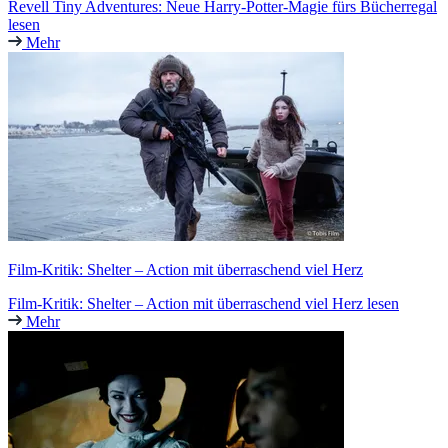
Revell Tiny Adventures: Neue Harry-Potter-Magie fürs Bücherregal
lesen
Mehr
Film-Kritik: Shelter – Action mit überraschend viel Herz
Film-Kritik: Shelter – Action mit überraschend viel Herz lesen
Mehr