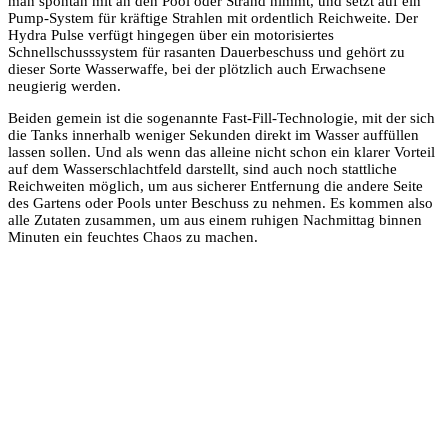
man spontan mit an den Pool oder Strand nimmt, und setzt auf ein
Pump-System für kräftige Strahlen mit ordentlich Reichweite. Der
Hydra Pulse verfügt hingegen über ein motorisiertes
Schnellschusssystem für rasanten Dauerbeschuss und gehört zu
dieser Sorte Wasserwaffe, bei der plötzlich auch Erwachsene
neugierig werden.
Beiden gemein ist die sogenannte Fast-Fill-Technologie, mit der sich
die Tanks innerhalb weniger Sekunden direkt im Wasser auffüllen
lassen sollen. Und als wenn das alleine nicht schon ein klarer Vorteil
auf dem Wasserschlachtfeld darstellt, sind auch noch stattliche
Reichweiten möglich, um aus sicherer Entfernung die andere Seite
des Gartens oder Pools unter Beschuss zu nehmen. Es kommen also
alle Zutaten zusammen, um aus einem ruhigen Nachmittag binnen
Minuten ein feuchtes Chaos zu machen.