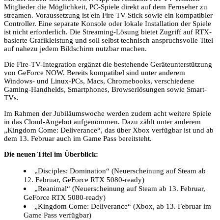
Mitglieder die Möglichkeit, PC-Spiele direkt auf dem Fernseher zu
streamen. Voraussetzung ist ein Fire TV Stick sowie ein kompatibler
Controller. Eine separate Konsole oder lokale Installation der Spiele
ist nicht erforderlich. Die Streaming-Lösung bietet Zugriff auf RTX-
basierte Grafikleistung und soll selbst technisch anspruchsvolle Titel
auf nahezu jedem Bildschirm nutzbar machen.
Die Fire-TV-Integration ergänzt die bestehende Geräteunterstützung
von GeForce NOW. Bereits kompatibel sind unter anderem
Windows- und Linux-PCs, Macs, Chromebooks, verschiedene
Gaming-Handhelds, Smartphones, Browserlösungen sowie Smart-
TVs.
Im Rahmen der Jubiläumswoche werden zudem acht weitere Spiele
in das Cloud-Angebot aufgenommen. Dazu zählt unter anderem
„Kingdom Come: Deliverance“, das über Xbox verfügbar ist und ab
dem 13. Februar auch im Game Pass bereitsteht.
Die neuen Titel im Überblick:
„Disciples: Domination“ (Neuerscheinung auf Steam ab
12. Februar, GeForce RTX 5080-ready)
„Reanimal“ (Neuerscheinung auf Steam ab 13. Februar,
GeForce RTX 5080-ready)
„Kingdom Come: Deliverance“ (Xbox, ab 13. Februar im
Game Pass verfügbar)