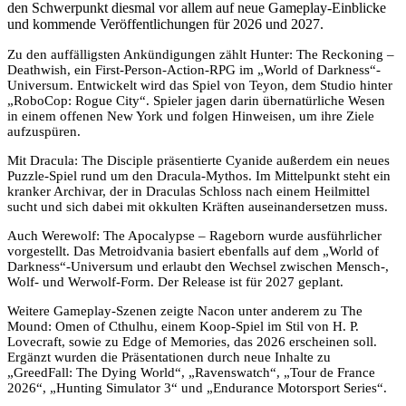
den Schwerpunkt diesmal vor allem auf neue Gameplay-Einblicke
und kommende Veröffentlichungen für 2026 und 2027.
Zu den auffälligsten Ankündigungen zählt Hunter: The Reckoning –
Deathwish, ein First-Person-Action-RPG im „World of Darkness“-
Universum. Entwickelt wird das Spiel von Teyon, dem Studio hinter
„RoboCop: Rogue City“. Spieler jagen darin übernatürliche Wesen
in einem offenen New York und folgen Hinweisen, um ihre Ziele
aufzuspüren.
Mit Dracula: The Disciple präsentierte Cyanide außerdem ein neues
Puzzle-Spiel rund um den Dracula-Mythos. Im Mittelpunkt steht ein
kranker Archivar, der in Draculas Schloss nach einem Heilmittel
sucht und sich dabei mit okkulten Kräften auseinandersetzen muss.
Auch Werewolf: The Apocalypse – Rageborn wurde ausführlicher
vorgestellt. Das Metroidvania basiert ebenfalls auf dem „World of
Darkness“-Universum und erlaubt den Wechsel zwischen Mensch-,
Wolf- und Werwolf-Form. Der Release ist für 2027 geplant.
Weitere Gameplay-Szenen zeigte Nacon unter anderem zu The
Mound: Omen of Cthulhu, einem Koop-Spiel im Stil von H. P.
Lovecraft, sowie zu Edge of Memories, das 2026 erscheinen soll.
Ergänzt wurden die Präsentationen durch neue Inhalte zu
„GreedFall: The Dying World“, „Ravenswatch“, „Tour de France
2026“, „Hunting Simulator 3“ und „Endurance Motorsport Series“.