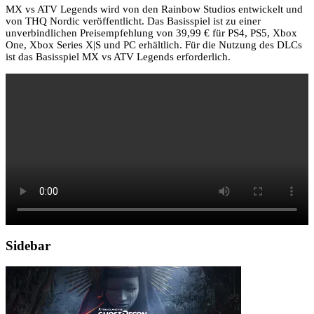
MX vs ATV Legends wird von den Rainbow Studios entwickelt und
von THQ Nordic veröffentlicht. Das Basisspiel ist zu einer
unverbindlichen Preisempfehlung von 39,99 € für PS4, PS5, Xbox
One, Xbox Series X|S und PC erhältlich. Für die Nutzung des DLCs
ist das Basisspiel MX vs ATV Legends erforderlich.
Sidebar