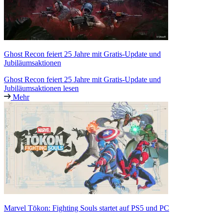
Ghost Recon feiert 25 Jahre mit Gratis-Update und
Jubiläumsaktionen
Ghost Recon feiert 25 Jahre mit Gratis-Update und
Jubiläumsaktionen lesen
Mehr
Marvel Tōkon: Fighting Souls startet auf PS5 und PC