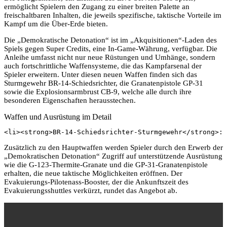
ermöglicht Spielern den Zugang zu einer breiten Palette an
freischaltbaren Inhalten, die jeweils spezifische, taktische Vorteile im
Kampf um die Über-Erde bieten.
Die „Demokratische Detonation“ ist im „Akquisitionen“-Laden des
Spiels gegen Super Credits, eine In-Game-Währung, verfügbar. Die
Anleihe umfasst nicht nur neue Rüstungen und Umhänge, sondern
auch fortschrittliche Waffensysteme, die das Kampfarsenal der
Spieler erweitern. Unter diesen neuen Waffen finden sich das
Sturmgewehr BR-14-Schiedsrichter, die Granatenpistole GP-31
sowie die Explosionsarmbrust CB-9, welche alle durch ihre
besonderen Eigenschaften herausstechen.
Waffen und Ausrüstung im Detail
<li><strong>BR-14-Schiedsrichter-Sturmgewehr</strong>: 
Zusätzlich zu den Hauptwaffen werden Spieler durch den Erwerb der
„Demokratischen Detonation“ Zugriff auf unterstützende Ausrüstung
wie die G-123-Thermite-Granate und die GP-31-Granatenpistole
erhalten, die neue taktische Möglichkeiten eröffnen. Der
Evakuierungs-Pilotenass-Booster, der die Ankunftszeit des
Evakuierungsshuttles verkürzt, rundet das Angebot ab.