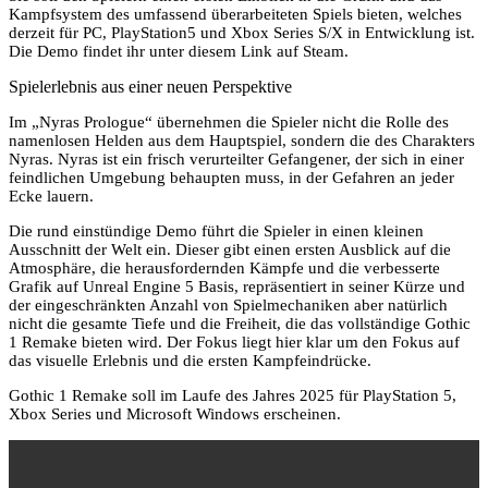
Kampfsystem des umfassend überarbeiteten Spiels bieten, welches
derzeit für PC, PlayStation5 und Xbox Series S/X in Entwicklung ist.
Die Demo findet ihr unter diesem Link auf Steam.
Spielerlebnis aus einer neuen Perspektive
Im „Nyras Prologue“ übernehmen die Spieler nicht die Rolle des
namenlosen Helden aus dem Hauptspiel, sondern die des Charakters
Nyras. Nyras ist ein frisch verurteilter Gefangener, der sich in einer
feindlichen Umgebung behaupten muss, in der Gefahren an jeder
Ecke lauern.
Die rund einstündige Demo führt die Spieler in einen kleinen
Ausschnitt der Welt ein. Dieser gibt einen ersten Ausblick auf die
Atmosphäre, die herausfordernden Kämpfe und die verbesserte
Grafik auf Unreal Engine 5 Basis, repräsentiert in seiner Kürze und
der eingeschränkten Anzahl von Spielmechaniken aber natürlich
nicht die gesamte Tiefe und die Freiheit, die das vollständige Gothic
1 Remake bieten wird. Der Fokus liegt hier klar um den Fokus auf
das visuelle Erlebnis und die ersten Kampfeindrücke.
Gothic 1 Remake soll im Laufe des Jahres 2025 für PlayStation 5,
Xbox Series und Microsoft Windows erscheinen.