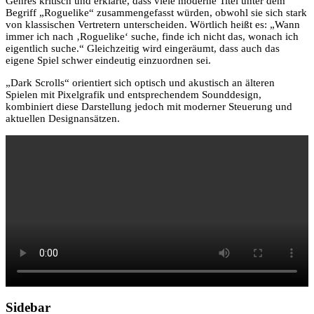
Genres kritisch und erklärte, dass viele moderne Titel unter dem
Begriff „Roguelike“ zusammengefasst würden, obwohl sie sich stark
von klassischen Vertretern unterscheiden. Wörtlich heißt es: „Wann
immer ich nach ‚Roguelike‘ suche, finde ich nicht das, wonach ich
eigentlich suche.“ Gleichzeitig wird eingeräumt, dass auch das
eigene Spiel schwer eindeutig einzuordnen sei.
„Dark Scrolls“ orientiert sich optisch und akustisch an älteren
Spielen mit Pixelgrafik und entsprechendem Sounddesign,
kombiniert diese Darstellung jedoch mit moderner Steuerung und
aktuellen Designansätzen.
Sidebar