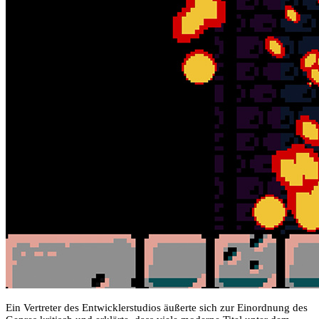
Ein Vertreter des Entwicklerstudios äußerte sich zur Einordnung des