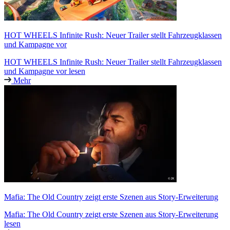
HOT WHEELS Infinite Rush: Neuer Trailer stellt Fahrzeugklassen
und Kampagne vor
HOT WHEELS Infinite Rush: Neuer Trailer stellt Fahrzeugklassen
und Kampagne vor lesen
Mehr
Mafia: The Old Country zeigt erste Szenen aus Story-Erweiterung
Mafia: The Old Country zeigt erste Szenen aus Story-Erweiterung
lesen