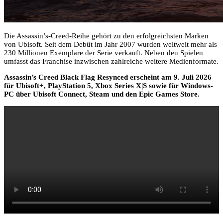
Die Assassin’s-Creed-Reihe gehört zu den erfolgreichsten Marken
von Ubisoft. Seit dem Debüt im Jahr 2007 wurden weltweit mehr als
230 Millionen Exemplare der Serie verkauft. Neben den Spielen
umfasst das Franchise inzwischen zahlreiche weitere Medienformate.
Assassin’s Creed Black Flag Resynced erscheint am 9. Juli 2026
für Ubisoft+, PlayStation 5, Xbox Series X|S sowie für Windows-
PC über Ubisoft Connect, Steam und den Epic Games Store.