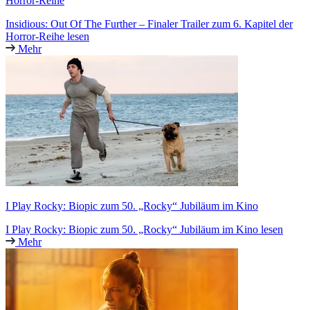
Horror-Reihe
Insidious: Out Of The Further – Finaler Trailer zum 6. Kapitel der
Horror-Reihe lesen
Mehr
I Play Rocky: Biopic zum 50. „Rocky“ Jubiläum im Kino
I Play Rocky: Biopic zum 50. „Rocky“ Jubiläum im Kino lesen
Mehr