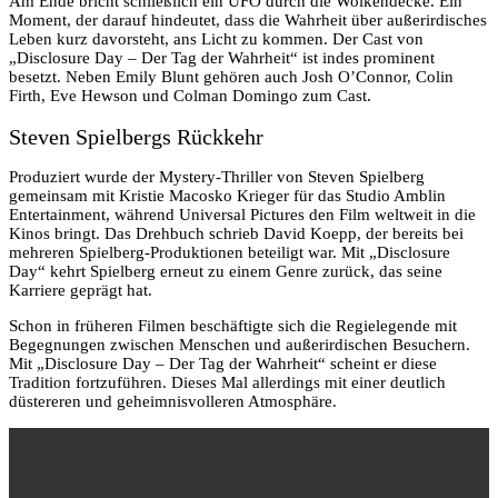
Am Ende bricht schließlich ein UFO durch die Wolkendecke. Ein
Moment, der darauf hindeutet, dass die Wahrheit über außerirdisches
Leben kurz davorsteht, ans Licht zu kommen. Der Cast von
„Disclosure Day – Der Tag der Wahrheit“ ist indes prominent
besetzt. Neben Emily Blunt gehören auch Josh O’Connor, Colin
Firth, Eve Hewson und Colman Domingo zum Cast.
Steven Spielbergs Rückkehr
Produziert wurde der Mystery-Thriller von Steven Spielberg
gemeinsam mit Kristie Macosko Krieger für das Studio Amblin
Entertainment, während Universal Pictures den Film weltweit in die
Kinos bringt. Das Drehbuch schrieb David Koepp, der bereits bei
mehreren Spielberg-Produktionen beteiligt war. Mit „Disclosure
Day“ kehrt Spielberg erneut zu einem Genre zurück, das seine
Karriere geprägt hat.
Schon in früheren Filmen beschäftigte sich die Regielegende mit
Begegnungen zwischen Menschen und außerirdischen Besuchern.
Mit „Disclosure Day – Der Tag der Wahrheit“ scheint er diese
Tradition fortzuführen. Dieses Mal allerdings mit einer deutlich
düstereren und geheimnisvolleren Atmosphäre.