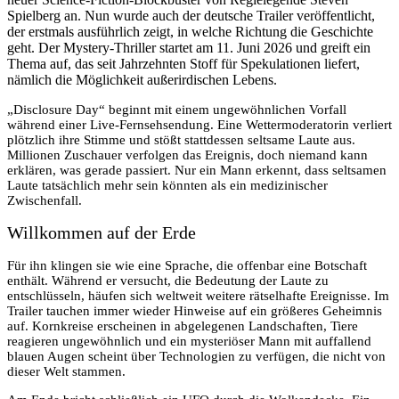
Spielberg an. Nun wurde auch der deutsche Trailer veröffentlicht,
der erstmals ausführlich zeigt, in welche Richtung die Geschichte
geht. Der Mystery-Thriller startet am 11. Juni 2026 und greift ein
Thema auf, das seit Jahrzehnten Stoff für Spekulationen liefert,
nämlich die Möglichkeit außerirdischen Lebens.
„Disclosure Day“ beginnt mit einem ungewöhnlichen Vorfall
während einer Live-Fernsehsendung. Eine Wettermoderatorin verliert
plötzlich ihre Stimme und stößt stattdessen seltsame Laute aus.
Millionen Zuschauer verfolgen das Ereignis, doch niemand kann
erklären, was gerade passiert. Nur ein Mann erkennt, dass seltsamen
Laute tatsächlich mehr sein könnten als ein medizinischer
Zwischenfall.
Willkommen auf der Erde
Für ihn klingen sie wie eine Sprache, die offenbar eine Botschaft
enthält. Während er versucht, die Bedeutung der Laute zu
entschlüsseln, häufen sich weltweit weitere rätselhafte Ereignisse. Im
Trailer tauchen immer wieder Hinweise auf ein größeres Geheimnis
auf. Kornkreise erscheinen in abgelegenen Landschaften, Tiere
reagieren ungewöhnlich und ein mysteriöser Mann mit auffallend
blauen Augen scheint über Technologien zu verfügen, die nicht von
dieser Welt stammen.