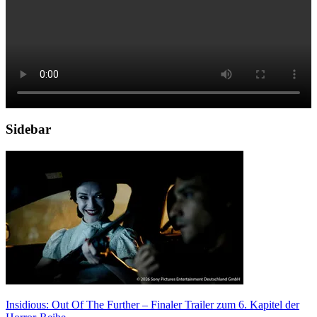
Sidebar
Insidious: Out Of The Further – Finaler Trailer zum 6. Kapitel der