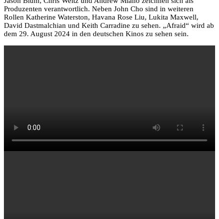
Jason Blum, Chris Weitz und Andrew Miano zeichnen sich als
Produzenten verantwortlich. Neben John Cho sind in weiteren
Rollen Katherine Waterston, Havana Rose Liu, Lukita Maxwell,
David Dastmalchian und Keith Carradine zu sehen. „Afraid“ wird ab
dem 29. August 2024 in den deutschen Kinos zu sehen sein.