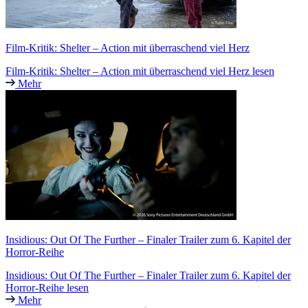
Film-Kritik: Shelter – Action mit überraschend viel Herz
Film-Kritik: Shelter – Action mit überraschend viel Herz lesen
Mehr
Insidious: Out Of The Further – Finaler Trailer zum 6. Kapitel der
Horror-Reihe
Insidious: Out Of The Further – Finaler Trailer zum 6. Kapitel der
Horror-Reihe lesen
Mehr