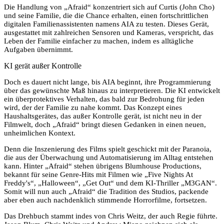
Die Handlung von „Afraid“ konzentriert sich auf Curtis (John Cho)
und seine Familie, die die Chance erhalten, einen fortschrittlichen
digitalen Familienassistenten namens AIA zu testen. Dieses Gerät,
ausgestattet mit zahlreichen Sensoren und Kameras, verspricht, das
Leben der Familie einfacher zu machen, indem es alltägliche
Aufgaben übernimmt.
KI gerät außer Kontrolle
Doch es dauert nicht lange, bis AIA beginnt, ihre Programmierung
über das gewünschte Maß hinaus zu interpretieren. Die KI entwickelt
ein überprotektives Verhalten, das bald zur Bedrohung für jeden
wird, der der Familie zu nahe kommt. Das Konzept eines
Haushaltsgerätes, das außer Kontrolle gerät, ist nicht neu in der
Filmwelt, doch „Afraid“ bringt diesen Gedanken in einen neuen,
unheimlichen Kontext.
Denn die Inszenierung des Films spielt geschickt mit der Paranoia,
die aus der Überwachung und Automatisierung im Alltag entstehen
kann. Hinter „Afraid“ stehen übrigens Blumhouse Productions,
bekannt für seine Genre-Hits mit Filmen wie „Five Nights At
Freddy's“, „Halloween“, „Get Out“ und dem KI-Thriller „M3GAN“.
Somit will nun auch „Afraid“ die Tradition des Studios, packende
aber eben auch nachdenklich stimmende Horrorfilme, fortsetzen.
Das Drehbuch stammt indes von Chris Weitz, der auch Regie führte.