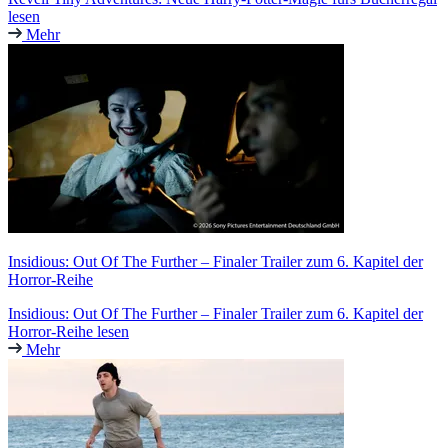
lesen
Mehr
Insidious: Out Of The Further – Finaler Trailer zum 6. Kapitel der
Horror-Reihe
Insidious: Out Of The Further – Finaler Trailer zum 6. Kapitel der
Horror-Reihe lesen
Mehr