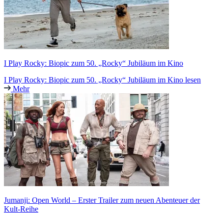
I Play Rocky: Biopic zum 50. „Rocky“ Jubiläum im Kino
I Play Rocky: Biopic zum 50. „Rocky“ Jubiläum im Kino lesen
Mehr
Jumanji: Open World – Erster Trailer zum neuen Abenteuer der
Kult-Reihe