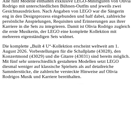
Alle fünf Modelle enthalten exklusive LEGO-Minifiguren von Olivia
Rodrigo mit unterschiedlichen Bühnen-Outfits und jeweils zwei
Gesichtsausdrücken. Nach Angaben von LEGO war die Sängerin
eng in den Designprozess eingebunden und half dabei, zahlreiche
persönliche Anspielungen, Requisiten und Erinnerungen aus ihrer
Karriere in die Sets zu integrieren. Damit ist Olivia Rodrigo zugleich
die erste Musikerin, der LEGO eine komplette Kollektion mit
mehreren eigenständigen Sets widmet.
Die komplette „Built 4 U“-Kollektion erscheint weltweit am 1.
August 2026. Vorbestellungen für die Schallplatte (43028), den
Konzertmond (43029) und die Gitarre (43031) sind bereits möglich.
Mit fünf sehr unterschiedlich gestalteten Modellen setzt LEGO
diesmal weniger auf klassische Spielsets als auf detailreiche
Sammlerstücke, die zahlreiche versteckte Hinweise auf Olivia
Rodrigos Musik und Karriere bereithalten.