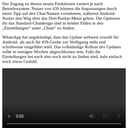
Der Zugang zu diesen neuen Funktionen variiert je nach
Betriebssystem: Nutzer von iOS können die Anpassungen durch
einen Tipp auf den Chat-Namen vornehmen, während Android-
Nutzer den Weg über das Drei-Punkte-Menü gehen. Die Optionen
für das Standard-Chatdesign sind in beiden Fällen in den
„Einstellungen“ unter „Chats“ zu finden.
WhatsApp hat angekündigt, dass das Update weltweit sowohl für
Android- als auch für iOS-Geräte zur Verfügung steht und
schrittweise eingeführt wird. Das vollständige Rollout des Updates
sollte in wenigen Wochen abgeschlossen sein. Falls die
Einstellungen bei euch also noch nicht zu finden sind, habt einfach
noch etwas Geduld.