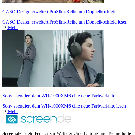
CASO Design erweitert ProSlim-Reihe um Doppelkochfeld
CASO Design erweitert ProSlim-Reihe um Doppelkochfeld lesen
Mehr
Sony spendiert dem WH-1000XM6 eine neue Farbvariante
Sony spendiert dem WH-1000XM6 eine neue Farbvariante lesen
Mehr
Screen.de
- dein Fenster zur Welt der Unterhaltung und Technologie