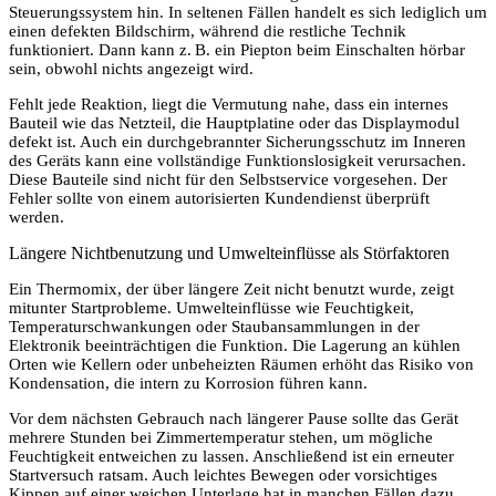
Steuerungssystem hin. In seltenen Fällen handelt es sich lediglich um
einen defekten Bildschirm, während die restliche Technik
funktioniert. Dann kann z. B. ein Piepton beim Einschalten hörbar
sein, obwohl nichts angezeigt wird.
Fehlt jede Reaktion, liegt die Vermutung nahe, dass ein internes
Bauteil wie das Netzteil, die Hauptplatine oder das Displaymodul
defekt ist. Auch ein durchgebrannter Sicherungsschutz im Inneren
des Geräts kann eine vollständige Funktionslosigkeit verursachen.
Diese Bauteile sind nicht für den Selbstservice vorgesehen. Der
Fehler sollte von einem autorisierten Kundendienst überprüft
werden.
Längere Nichtbenutzung und Umwelteinflüsse als Störfaktoren
Ein Thermomix, der über längere Zeit nicht benutzt wurde, zeigt
mitunter Startprobleme. Umwelteinflüsse wie Feuchtigkeit,
Temperaturschwankungen oder Staubansammlungen in der
Elektronik beeinträchtigen die Funktion. Die Lagerung an kühlen
Orten wie Kellern oder unbeheizten Räumen erhöht das Risiko von
Kondensation, die intern zu Korrosion führen kann.
Vor dem nächsten Gebrauch nach längerer Pause sollte das Gerät
mehrere Stunden bei Zimmertemperatur stehen, um mögliche
Feuchtigkeit entweichen zu lassen. Anschließend ist ein erneuter
Startversuch ratsam. Auch leichtes Bewegen oder vorsichtiges
Kippen auf einer weichen Unterlage hat in manchen Fällen dazu