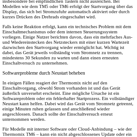
insbesondere bei empfindlichen Tastern nicht ausreichen. Bei
Modellen wie dem TM5 oder TM6 erfolgt der Startvorgang über das
Display, das sich bei Stromzufuhr automatisch aktiviert oder durch
kurzes Drücken des Drehrads eingeschaltet wird.
Falls keine Reaktion erfolgt, kann ein technisches Problem mit dem
Einschaltmechanismus oder dem internen Steuerungssystem
vorliegen. Einige Nutzer berichten davon, dass ein mehrfaches Aus-
und Wiedereinstecken des Netzsteckers mit einer kurzen Wartezeit
dazwischen den Startvorgang wieder ermöglicht hat. Wichtig ist
dabei, das Gerät jeweils vollständig vom Stromnetz zu trennen,
mindestens 30 Sekunden zu warten und dann einen erneuten
Einschaltversuch zu unternehmen.
Softwareprobleme durch Neustart beheben
In einigen Fällen reagiert der Thermomix nicht auf den
Einschaltvorgang, obwohl Strom vorhanden ist und das Gerät
äußerlich unversehrt erscheint. Eine mögliche Ursache ist ein
Softwareproblem oder ein fehlerhafter Startprozess. Ein vollständiger
Neustart kann helfen. Dabei wird das Gerät vom Stromnetz getrennt,
einige Minuten ruhen gelassen und anschließend wieder
angeschlossen. Danach sollte der Einschaltversuch erneut
unternommen werden.
Für Modelle mit interner Software oder Cloud-Anbindung – wie der
Thermomix TM6 – kann ein nicht abgeschlossenes Update oder ein