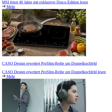
MSI feiert 40 Jahre mit exklusiver Draco-Edition lesen
Mehr
CASO Design erweitert ProSlim-Reihe um Doppelkochfeld
CASO Design erweitert ProSlim-Reihe um Doppelkochfeld lesen
Mehr