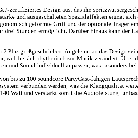
PX7-zertifiziertes Design aus, das ihn spritzwasserges
stärke und ausgeschalteten Spezialeffekten eignet sich
rgonomisch geformte Griff und der optionale Trageriem
ur drei Stunden ermöglicht. Darüber hinaus kann der L
 2 Plus großgeschrieben. Angelehnt an das Design seine
en, welche sich rhythmisch zur Musik verändert. Über 
ben und Sound individuell anpassen, was besonders bei
von bis zu 100 soundcore PartyCast-fähigen Lautsprech
stem verbunden werden, was die Klangqualität weiter 
40 Watt und verstärkt somit die Audioleistung für bass